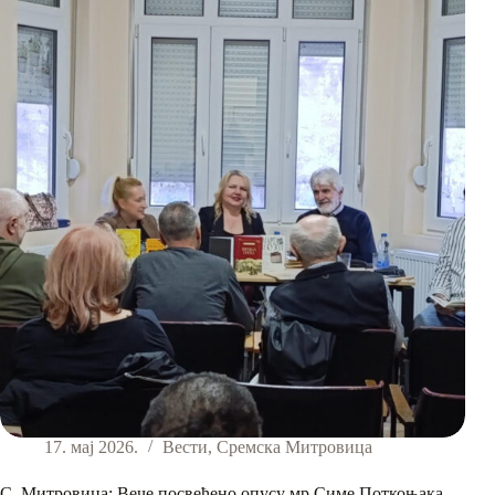
17. мај 2026.
Вести
,
Сремска Митровица
С. Митровица: Вече посвећено опусу мр Симе Поткоњака