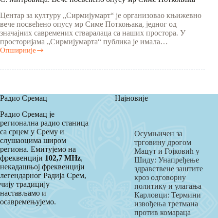
Центар за културу „Сирмијумарт“ је организовао књижевно
вече посвећено опусу мр Симе Поткоњака, једног од
значајних савремених стваралаца са наших простора. У
просторијама „Сирмијумарта“ публика је имала…
Опширније
С.
Митровица:
Вече
посвећено
опусу
мр
Радио Сремац
Најновије
Симе
Поткоњака
Радио Сремац је
регионална радио станица
са срцем у Срему и
Осумњичен за
слушаоцима широм
трговину дрогом
региона. Емитујемо на
Мацут и Гојковић у
фреквенцији
102,7 MHz
,
Шиду: Унапређење
некадашњој фреквенцији
здравствене заштите
легендарног Радија Срем,
кроз одговорну
чију традицију
политику и улагања
настављамо и
Карловци: Термини
осавремењујемо.
извођења третмана
против комараца