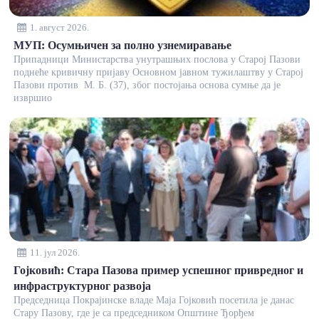
1. август 2026.
МУП: Осумњичен за полно узнемиравање
Припадници Министарства унутрашњих послова у Старој Пазови
поднеће кривичну пријаву Основном јавном тужилаштву у Старој
Пазови против М. Б. (37), због постојања основа сумње да је
извршио
11. јул 2026.
Гојковић: Стара Пазова пример успешног привредног и
инфраструктурног развоја
Председница Покрајинске владе Маја Гојковић посетила је данас
Стару Пазову, где је са председником Општине Ђорђем