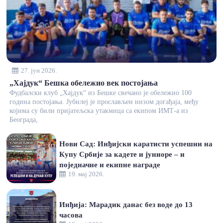
27. јун 2026.
„Хајдук“ Бешка обележио век постојања
Фудбалски клуб „Хајдук“ из Бешке свечано је обележио 100
година постојања. Јубилеј је прослављен низом догађаја, међу
којима су били пријатељска утакмица са екипом ИМТ-а из
Београда,
Нови Сад: Инђијски каратисти успешни на
Купу Србије за кадете и јуниоре – и
поједначне и екипне награде
19. мај 2026.
Инђија: Марадик данас без воде до 13
часова