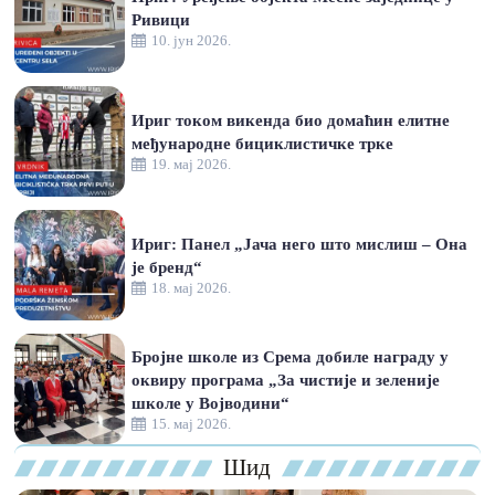
Ривици
10. јун 2026.
Ириг током викенда био домаћин елитне
међународне бициклистичке трке
19. мај 2026.
Ириг: Панел „Јача него што мислиш – Она
је бренд“
18. мај 2026.
Бројне школе из Срема добиле награду у
оквиру програма „За чистије и зеленије
школе у Војводини“
15. мај 2026.
Шид