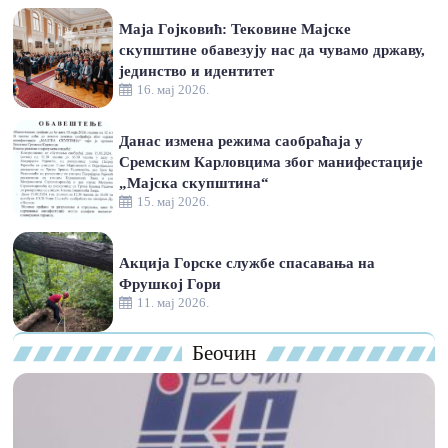
Маја Гојковић: Тековине Мајске
скупштине обавезују нас да чувамо државу,
јединство и идентитет
16. мај 2026.
Данас измена режима саобраћаја у
Сремским Карловцима због манифестације
„Мајска скупштина“
15. мај 2026.
Акција Горске службе спасавања на
Фрушкој Гори
11. мај 2026.
Беочин