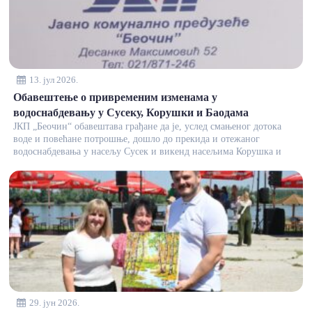
13. јул 2026.
Обавештење о привременим изменама у
водоснабдевању у Сусеку, Корушки и Баодама
ЈКП „Беочин“ обавештава грађане да је, услед смањеног дотока
воде и повећане потрошње, дошло до прекида и отежаног
водоснабдевања у насељу Сусек и викенд насељима Корушка и
29. јун 2026.