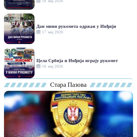
18. мај 2026.
Дан мини рукомета одржан у Инђији
17. мај 2026.
Цела Србија и Инђија играју рукомет
16. мај 2026.
Стара Пазова