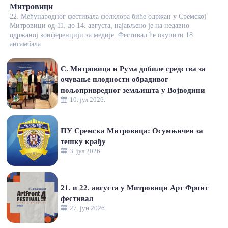
Митровици
22. Међународног фестивала фолклора биће одржан у Сремској
Митровици од 11. до 14. августа, најављено је на недавно
одржаној конференцији за медије. Фестивал ће окупити 18
ансамбала
С. Митровица и Рума добиле средства за
очување плодности обрадивог
пољопривредног земљишта у Војводини
10. јул 2026.
ПУ Сремска Митровица: Осумњичен за
тешку крађу
3. јул 2026.
21. и 22. августа у Митровици Арт Фронт
фестивал
27. јун 2026.