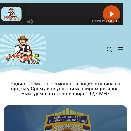
R
C
A
S
T
.
N
E
T
Радио Сремац је регионална радио станица са
срцем у Срему и слушаоцима широм региона.
Емитујемо на фреквенцији 102,7 MHz