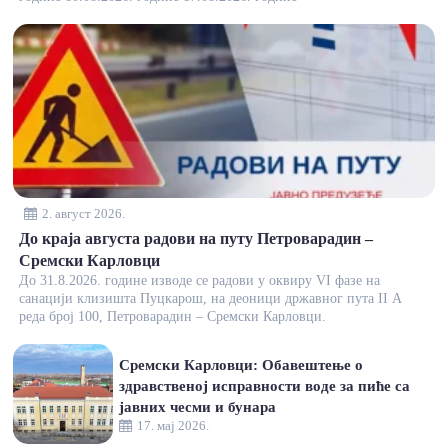
2. август 2026.
До краја августа радови на путу Петроварадин –
Сремски Карловци
До 31.8.2026. године изводе се радови у оквиру VI фазе на
санацији клизишта Пуцкарош, на деоници државног пута II А
реда број 100, Петроварадин – Сремски Карловци.
Сремски Карловци: Обавештење о
здравственој исправности воде за пиће са
јавних чесми и бунара
17. мај 2026.