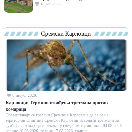
18. мај 2026.
Сремски Карловци
6. август 2026.
Карловци: Термини извођења третмана против
комараца
Обавештавају се грађани Сремских Карловаца да ће се на
територији Општине Сремски Карловци изводити третмани за
сузбијање комараца са земље, у следећим терминима: 03.08.2026.
године 10.08.2026. године 17.08.2026. године