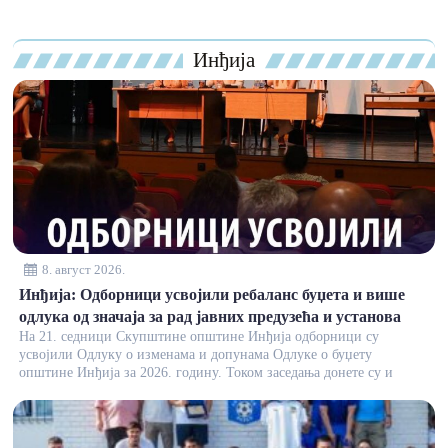
Инђија
8. август 2026.
Инђија: Одборници усвојили ребаланс буџета и више
одлука од значаја за рад јавних предузећа и установа
На 21. седници Скупштине општине Инђија одборници су
усвојили Одлуку о изменама и допунама Одлуке о буџету
општине Инђија за 2026. годину. Током заседања донете су и