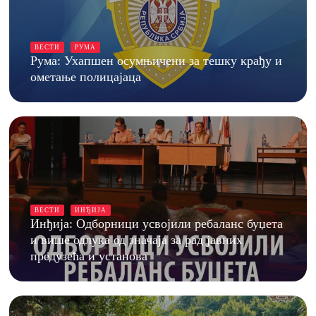
ВЕСТИ
РУМА
Рума: Ухапшен осумњичени за тешку крађу и
ометање полицајаца
ВЕСТИ
ИНЂИЈА
Инђија: Одборници усвојили ребаланс буџета
и више одлука од значаја за рад јавних
предузећа и установа