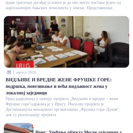
један трагичан догађај условио је да ово место постане једно од
најпознатијих бањских лечилишта у земљи. Представници
1. август 2026.
ВИДЉИВЕ И ВРЕДНЕ ЖЕНЕ ФРУШКЕ ГОРЕ:
подршка, повезивање и већа видљивост жена у
локалној заједници
Прва радионица у оквиру пројекта „Видљиве и вредне – жене
Фрушке горе“одржана је у Иригу. Носилац пројекта је
Дестинацијска менаџмент организација „Фрушка гора–Дунав“,
док су реализацију пројекта
Ириг: Уређење објекта Месне заједнице у