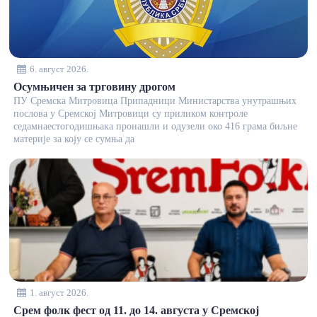
6. август 2026.
Осумњичен за трговину дрогом
ПУ Сремска Митровица Припадници Министарства унутрашњих
послова у Сремској Митровици су приликом контроле
седамнаестогодишњака пронашли и одузели око 416 грама биљне
материје за коју се сумња да
1. август 2026.
Срем фолк фест од 11. до 14. августа у Сремској