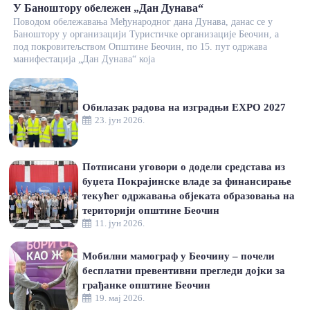
У Баноштору обележен „Дан Дунава“
Поводом обележавања Међународног дана Дунава, данас се у
Баноштору у организацији Туристичке организације Беочин, а
под покровитељством Општине Беочин, по 15. пут одржава
манифестација „Дан Дунава“ која
Обилазак радова на изградњи EXPO 2027
23. јун 2026.
Потписани уговори о додели средстава из
буџета Покрајинске владе за финансирање
текућег одржавања објеката образовања на
територији општине Беочин
11. јун 2026.
Мобилни мамограф у Беочину – почели
бесплатни превентивни прегледи дојки за
грађанке општине Беочин
19. мај 2026.