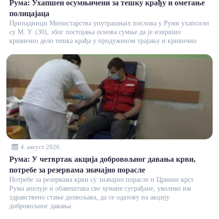
Рума: Ухапшен осумњичени за тешку крађу и ометање
полицајаца
Припадници Министарства унутрашњих послова у Руми ухапсили
су М. У. (30), због постојања основа сумње да је извршио
кривично дело тешка крађа у продуженом трајању и кривично
4. август 2026.
Рума: У четвртак акција добровољног давања крви,
потребе за резервама значајно порасле
Потребе за резервама крви су значајно порасле и Црвени крст
Рума апелује и обавештава све хумане суграђане, уколико им
здравствено стање дозвољава, да се одазову на акцију
добровољног давања