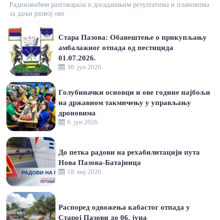
Радиновићем разговарала о досадашњим резултатима и плановима
за даљи развој ове
Стара Пазова: Обавештење о прикупљању
амбалажног отпада од пестицида
01.07.2026.
30. јун 2026.
Голубиначки основци и ове године најбољи
на државном такмичењу у управљању
дроновима
6. јун 2026.
До петка радови на рехабилитацији пута
Нова Пазова-Батајница
18. мај 2026.
Распоред одвожења кабастог отпада у
Старој Пазови до 06. јуна