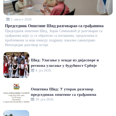
1. август 2026.
Председник Општине Шид разговарао са грађанима
Председник општине Шид, Зоран Семеновић је разговарао са
грађанима који су се обратили са питањима, предлозима и
проблемима за које очекују подршку локалне самоуправе.
Непосредан разговор остаје
Шид: Улагање у младе из дијаспоре и
региона улагање у будућност Србије
4. јул 2026.
Општина Шид: У уторак разговор
председниак општине са грађанима
29. јун 2026.