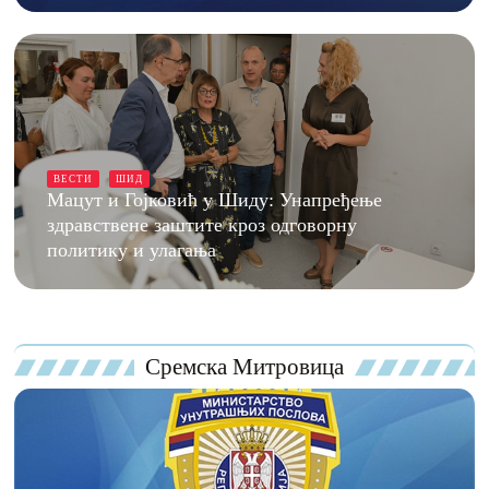
ВЕСТИ
ШИД
Мацут и Гојковић у Шиду: Унапређење
здравствене заштите кроз одговорну
политику и улагања
Сремска Митровица