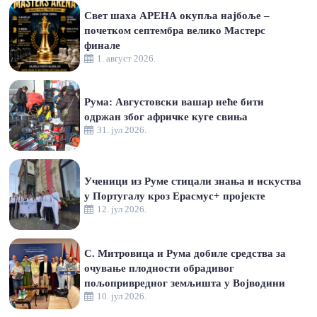
Свет шаха АРЕНА окупља најбоље –
почетком септембра велико Мастерс
финале
1. август 2026.
Рума: Августовски вашар неће бити
одржан због афричке куге свиња
31. јул 2026.
Ученици из Руме стицали знања и искуства
у Португалу кроз Ерасмус+ пројекте
12. јул 2026.
С. Митровица и Рума добиле средства за
очување плодности обрадивог
пољопривредног земљишта у Војводини
10. јул 2026.