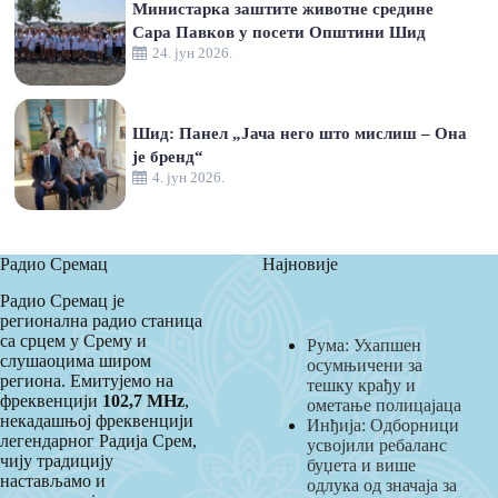
Министарка заштите животне средине
Сара Павков у посети Општини Шид
24. јун 2026.
Шид: Панел „Јача него што мислиш – Она
је бренд“
4. јун 2026.
Радио Сремац
Најновије
Радио Сремац је
регионална радио станица
са срцем у Срему и
Рума: Ухапшен
слушаоцима широм
осумњичени за
региона. Емитујемо на
тешку крађу и
фреквенцији
102,7 MHz
,
ометање полицајаца
некадашњој фреквенцији
Инђија: Одборници
легендарног Радија Срем,
усвојили ребаланс
чију традицију
буџета и више
настављамо и
одлука од значаја за