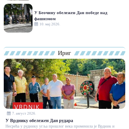
У Беочину обележен Дан победе над
фашизмом
10. мај 2026.
Ириг
7. август 2026.
У Врднику обележен Дан рудара
Несрећа у руднику угља прошлог века променила је Врдник и