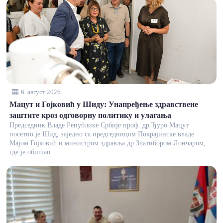
6. август 2026.
Мацут и Гојковић у Шиду: Унапређење здравствене
заштите кроз одговорну политику и улагања
Председник Владе Републике Србије проф. др Ђуро Мацут
посетио је Шид, заједно са председницом Покрајинске владе
Мајом Гојковић и министром здравља др Златибором Лончаром,
где је обишао