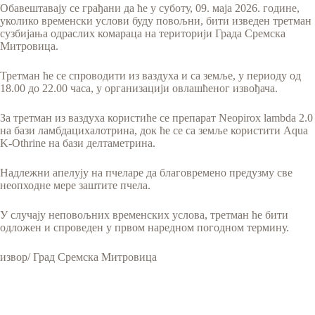
Обавештавају се грађани да ће у суботу, 09. маја 2026. године,
уколико временски услови буду повољни, бити изведен третман
сузбијања одраслих комараца на територији Града Сремска
Митровица.
Третман ће се спроводити из ваздуха и са земље, у периоду од
18.00 до 22.00 часа, у организацији овлашћеног извођача.
За третман из ваздуха користиће се препарат Neopirox lambda 2.0
на бази ламбдацихалотрина, док ће се са земље користити Aqua
K-Othrine на бази делтаметрина.
Надлежни апелују на пчеларе да благовремено предузму све
неопходне мере заштите пчела.
У случају неповољних временских услова, третман ће бити
одложен и спроведен у првом наредном погодном термину.
извор/ Град Сремска Митровица