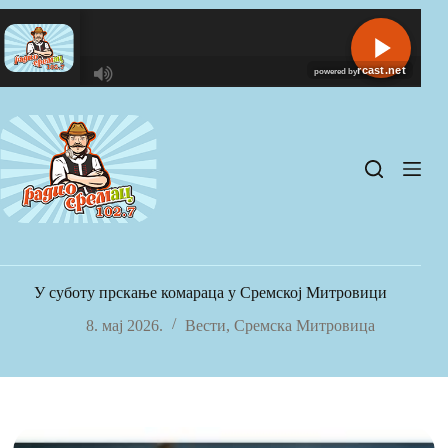
Skip
to
content
R
C
A
S
T
.
N
E
T
У суботу прскање комараца у Сремској Митровици
8. мај 2026.
Вести
,
Сремска Митровица