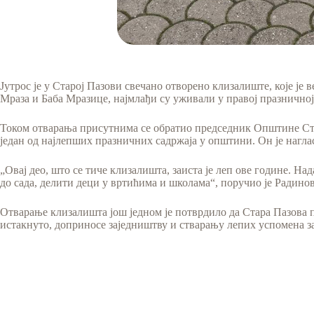
Јутрос је у Старој Пазови свечано отворено клизалиште, које је 
Мраза и Баба Мразице, најмлађи су уживали у правој празнично
Током отварања присутнима се обратио председник Општине Стар
један од најлепших празничних садржаја у општини. Он је нагласи
„Овај део, што се тиче клизалишта, заиста је леп ове године. Н
до сада, делити деци у вртићима и школама“, поручио је Радино
Отварање клизалишта још једном је потврдило да Стара Пазова 
истакнуто, доприносе заједништву и стварању лепих успомена за 