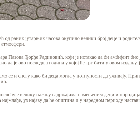
већ од раних јутарњих часова окупило велики број деце и родитељ
ј атмосфери.
а Пазова Ђорђе Радиновић, који је истакао да би амбијент био 
о да је ово последња година у којој ће трг бити у овом издању, 
адамо се и снегу како би деца могла у потпуности да уживају. Пр
вић.
посвећује велику пажњу садржајима намењеним деци и породицам
најмлађе, уз најаву да ће општина и у наредном периоду настави