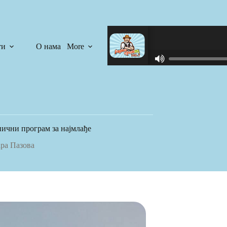
ти
О нама
More
R
C
A
S
T
.
N
нични програм за најмлађе
E
T
ра Пазова