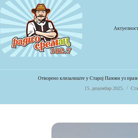
Skip
to
content
Актуелнос
Отворено клизалиште у Старој Пазови уз праз
15. децембар 2025.
Ста