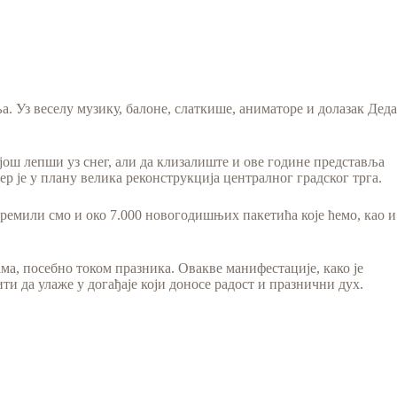
а. Уз веселу музику, балоне, слаткише, аниматоре и долазак Деда
још лепши уз снег, али да клизалиште и ове године представља
јер је у плану велика реконструкција централног градског трга.
ипремили смо и око 7.000 новогодишњих пакетића које ћемо, као и
а, посебно током празника. Овакве манифестације, како је
ти да улаже у догађаје који доносе радост и празнични дух.