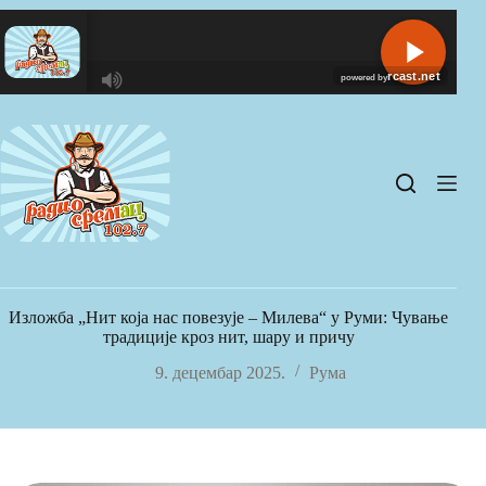
Skip
to
content
R
C
A
S
T
.
N
E
T
Изложба „Нит која нас повезује – Милева“ у Руми: Чување
традиције кроз нит, шару и причу
9. децембар 2025.
Рума