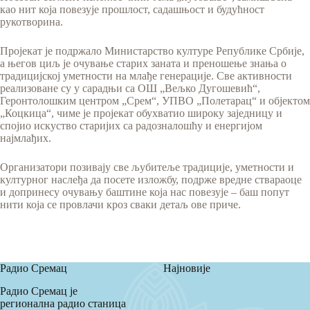
као нит која повезује прошлост, садашњост и будућност
рукотворина.
Пројекат је подржало Министарство културе Републике Србије,
а његов циљ је очување старих заната и преношење знања о
традицијској уметности на млађе генерације. Све активности
реализоване су у сарадњи са ОШ „Вељко Дугошевић“,
Геронтолошким центром „Срем“, УПВО „Полетарац“ и објектом
„Коцкица“, чиме је пројекат обухватио широку заједницу и
спојио искуство старијих са радозналошћу и енергијом
најмлађих.
Организатори позивају све љубитеље традиције, уметности и
културног наслеђа да посете изложбу, подрже вредне ствараоце
и допринесу очувању баштине која нас повезује – баш попут
нити која се провлачи кроз сваки детаљ ове приче.
Радио Сремац
Најновије
Радио Сремац је
регионална радио станица