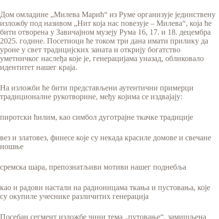
Дом омладине „Милева Марић“ из Руме организује јединствену
изложбу под називом „Нит која нас повезује – Милева“, која ће
бити отворена у Завичајном музеју Рума 16, 17. и 18. децембра
2025. године. Посетиоци ће током три дана имати прилику да
уроне у свет традицијских заната и открију богатство
уметничког наслеђа које је, генерацијама уназад, обликовало
идентитет нашег краја.
На изложби ће бити представљени аутентични примерци
традиционалне рукотворине, међу којима се издвајају:
пиротски ћилим, као симбол дуготрајне ткачке традиције
вез и златовез, финесе које су некада красиле домове и свечане
ношње
сремска шара, препознатљиви мотиви нашег поднебља
као и радови настали на радионицама ткања и пустовања, које
су окупиле учеснике различитих генерација
Посебан сегмент изложбе чини тема „путовање“, замишљена