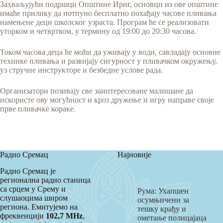
Захваљујући подршци Општине Ириг, основци из ове општине
имаће прилику да потпуно бесплатно похађају часове пливања
намењене деци школског узраста. Програм ће се реализовати
уторком и четвртком, у термину од 19:00 до 20:30 часова.
Током часова деца ће моћи да уживају у води, савладају основне
технике пливања и развијају сигурност у пливачком окружењу,
уз стручне инструкторе и безбедне услове рада.
Организатори позивају све заинтересоване малишане да
искористе ову могућност и кроз дружење и игру направе своје
прве пливачке кораке.
Радио Сремац
Најновије
Радио Сремац је
регионална радио станица
са срцем у Срему и
Рума: Ухапшен
слушаоцима широм
осумњичени за
региона. Емитујемо на
тешку крађу и
фреквенцији
102,7 MHz
,
ометање полицајаца