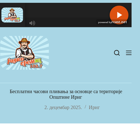
Skip
to
content
R
C
A
S
T
.
N
E
T
Бесплатни часови пливања за основце са територије
Општине Ириг
2. децембар 2025.
Ириг