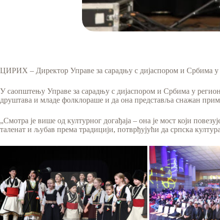
ЦИРИХ – Директор Управе за сарадњу с дијаспором и Србима у р
У саопштењу Управе за сарадњу с дијаспором и Србима у регион
друштава и младе фолклораше и да она представља снажан приме
„Смотра је више од културног догађаја – она је мост који повез
таленат и љубав према традицији, потврђујући да српска култура