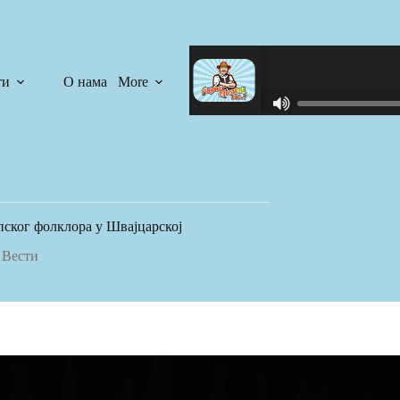
ти
О нама
More
R
C
A
S
T
.
N
пског фолклора у Швајцарској
E
T
Вести