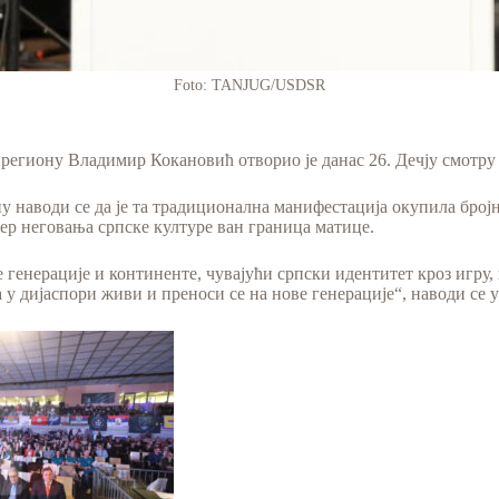
Foto: TANJUG/USDSR
егиону Владимир Кокановић отворио је данас 26. Дечју смотру 
у наводи се да је та традиционална манифестација окупила број
р неговања српске културе ван граница матице.
ује генерације и континенте, чувајући српски идентитет кроз игр
 у дијаспори живи и преноси се на нове генерације“, наводи се 