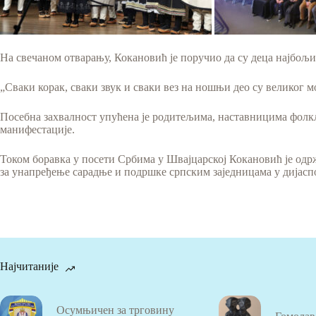
На свечаном отварању, Кокановић је поручио да су деца најбољи
„Сваки корак, сваки звук и сваки вез на ношњи део су великог м
Посебна захвалност упућена је родитељима, наставницима фолкл
манифестације.
Током боравка у посети Србима у Швајцарској Кокановић је одрж
за унапређење сарадње и подршке српским заједницама у дијасп
Најчитаније
Осумњичен за трговину