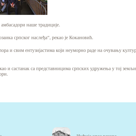
 амбасадори наше традиције.
озаика српског наслеђа“, рекао је Кокановић.
ора и свим ентузијастима који неуморно раде на очувању култур
ао и састанак са представницима српских удружења у тој земљи,
ори.