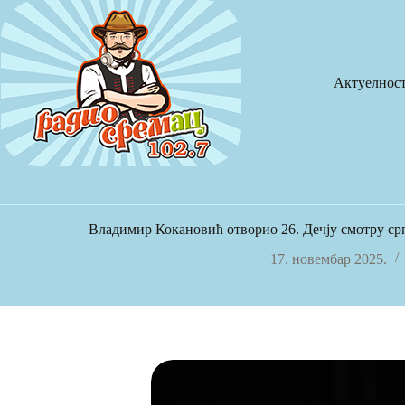
Skip
to
content
Актуелнос
Владимир Кокановић отворио 26. Дечју смотру ср
17. новембар 2025.