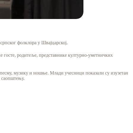
српског фолклора у Швајцарској.
не госте, родитеље, представнике културно-уметничких
у, песму, музику и ношње. Млади учесници показали су изузетан
у саопштењу.