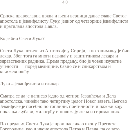
4.0
Српска православна црква и њени верници данас славе Светог
апостола и јеванђелисту Луку, једног од четворице јеванђелиста
и пратилаца апостола Павла.
Ко је био Свети Лука?
Свети Лука потиче из Антиохије у Сирији, а по занимању је био
лекар. Због тога га многи називају и заштитником лекара и
здравствених радника. Према предању, био је човек изузетне
учености — поред медицине, бавио се и сликарством и
књижевношћу.
Лука – јеванђелиста и сликар
Сматра се да је написао једно од четири Јеванђеља и Дела
апостолска, чинећи тако четвртину целог Новог завета. Његово
Јеванђеље је посебно по топлини, поетичности и пажњи коју
поклања љубави, милосрђу и положају жена и сиромашних.
По предању, Свети Лука је први насликао икону Пресвете
Богородице, као и иконе апостола Петра и Павла, па се зато