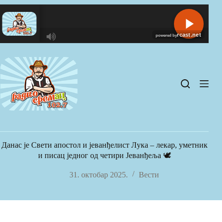
Skip
to
content
R
C
A
S
T
.
N
E
T
Данас је Свети апостол и јеванђелист Лука – лекар, уметник
и писац једног од четири Јеванђеља 🕊️
31. октобар 2025.
Вести