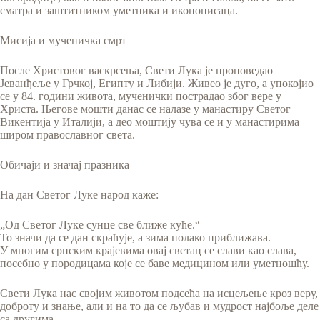
сматра и заштитником уметника и иконописаца.
Мисија и мученичка смрт
После Христовог васкрсења, Свети Лука је проповедао
Јеванђеље у Грчкој, Египту и Либији. Живео је дуго, а упокојио
се у 84. години живота, мученички пострадао због вере у
Христа. Његове мошти данас се налазе у манастиру Светог
Викентија у Италији, а део моштију чува се и у манастирима
широм православног света.
Обичаји и значај празника
На дан Светог Луке народ каже:
„Од Светог Луке сунце све ближе куће.“
То значи да се дан скраћује, а зима полако приближава.
У многим српским крајевима овај светац се слави као славa,
посебно у породицама које се баве медицином или уметношћу.
Свети Лука нас својим животом подсећа на исцељење кроз веру,
доброту и знање, али и на то да се љубав и мудрост најбоље деле
са другима.