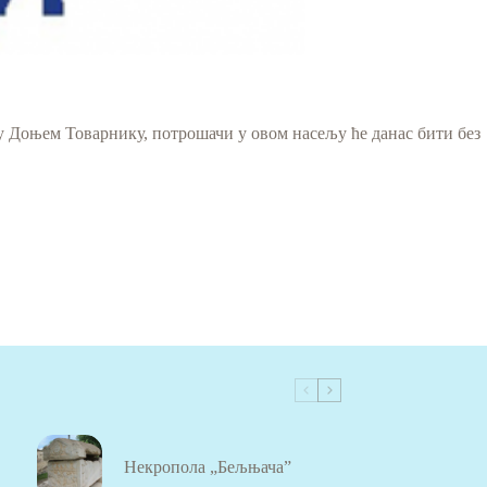
 у Доњем Товарнику, потрошачи у овом насељу ће данас бити без
Некропола „Бељњача”