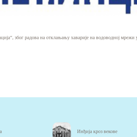
ација“, због радова на отклањању хаварије на водоводној мрежи
а
Инђија кроз векове