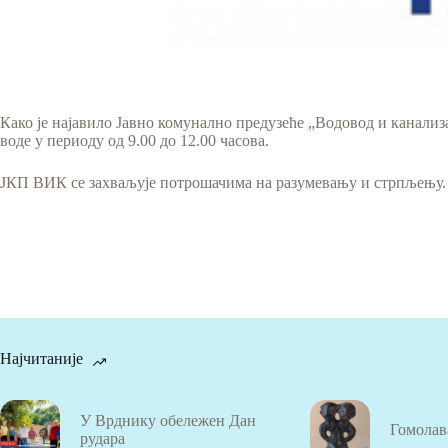
Како је најавило Јавно комунално предузеће „Водовод и канализ
воде у периоду од 9.00 до 12.00 часова.
ЈКП ВИК се захваљује потрошачима на разумевању и стрпљењу.
Најчитаније
У Врднику обележен Дан
Гомолав
рудара