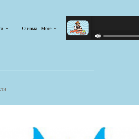
ти
О нама
More
R
C
A
S
T
.
N
E
T
сти