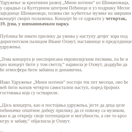
Удружење за креативни развој „Мини нотини“ из Шимановаца,
у сарадњи са Културним центром Пећинци и уз подршку Месне
заједнице Шимановци, позива све љубитеље музике на завршни
концерт својих полазника. Концерт ће се одржати у
четвртак,
19. јуна, у шимановачком парку.
Публика ће имати прилику да ужива у наступу дечјег хора под
диригентском палицом Иване Охмут, наставнице и председнице
удружења.
„Тема концерта је инспирисана евровизијским песмама, па ће и
цео концерт бити у том светлу,“ најавила је Охмут, додајући да
ће атмосфера бити забавна и динамична.
Иако Удружење „Мини нотини“ постоји тек пет месеци, ово ће
већ бити њихов четврти самостални наступ, поред бројних
гостовања која су остварили.
„Циљ концерта, као и постојања удружења, јесте да деца целе
пећиначке општине добију прилику да се повежу са музиком,
као и да открију своје потенцијале и могућности, а све то кроз
игру и забаву,“ објаснила је Охмут.