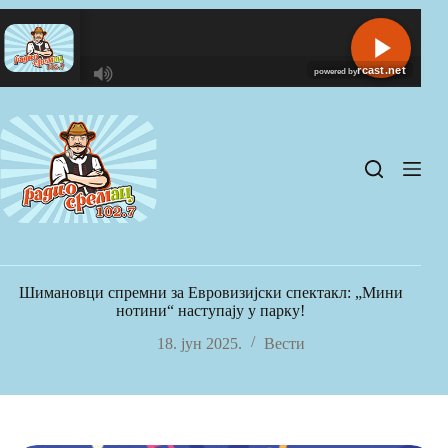
Skip
to
content
R
C
A
S
T
.
N
E
T
Шимановци спремни за Евровизијски спектакл: „Мини
нотини“ наступају у парку!
18. јун 2025.
Вести