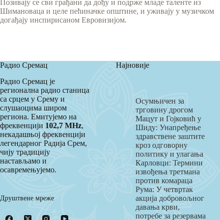
Позивају се сви грађани да дођу и подрже младе таленте из
Шимановаца и целе пећиначке општине, и уживају у музичком
догађају инспирисаном Евровизијом.
Радио Сремац
Најновије
Радио Сремац је
регионална радио станица
са срцем у Срему и
Осумњичен за
слушаоцима широм
трговину дрогом
региона. Емитујемо на
Мацут и Гојковић у
фреквенцији
102,7 MHz
,
Шиду: Унапређење
некадашњој фреквенцији
здравствене заштите
легендарног Радија Срем,
кроз одговорну
чију традицију
политику и улагања
настављамо и
Карловци: Термини
осавремењујемо.
извођења третмана
против комараца
Рума: У четвртак
Друштвене мреже
акција добровољног
давања крви,
потребе за резервама