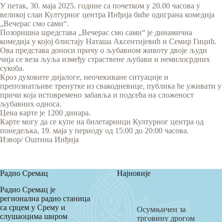
У петак, 30. маја 2025. године са почетком у 20.00 часова у
великој слаи Културног центра Инђија биће одиграна комедија
„Вечерас смо сами“.
Позоришна шредстава „Вечерас смо сами“ је динамична
комедија у којој блистају Наташа Аксентијевић и Семир Гицић.
Ова представа доноси причу о љубавном животу двоје људи
чија се веза љуља између страствене љубави и немилосрдних
сукоба.
Кроз духовите дијалоге, неочекиване ситуације и
препознатљиве тренутке из свакодневице, публика ће уживати у
причи која истовремено забавља и подсећа на сложеност
љубавних односа.
Цена карте је 1200 динара.
Карте могу да се купе на билетарници Културног центра од
понедељка, 19. маја у периоду од 15:00 до 20:00 часова.
Извор/ Оштина Инђија
Радио Сремац
Најновије
Радио Сремац је
регионална радио станица
са срцем у Срему и
Осумњичен за
слушаоцима широм
трговину дрогом