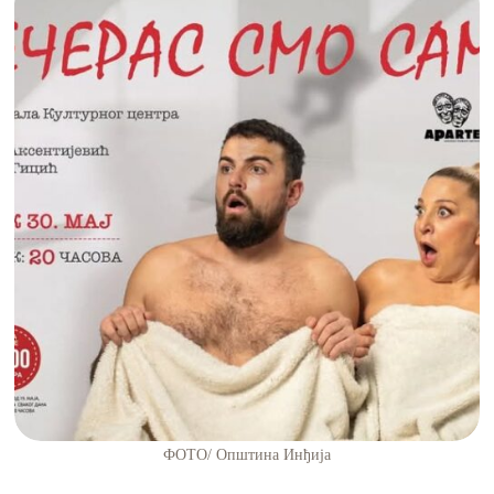
ФОТО/ Општина Инђија