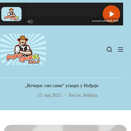
Skip
to
content
R
C
A
S
T
.
N
E
T
„Вечерас смо сами“ ускоро у Инђији
15. мај 2025.
Вести
,
Инђија