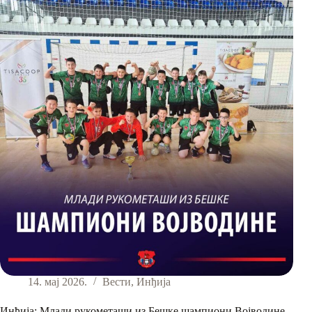
14. мај 2026.
Вести
,
Инђија
Инђија: Млади рукометаши из Бешке шампиони Војводине