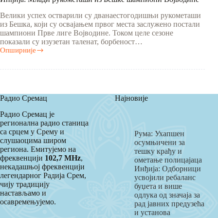
Велики успех остварили су дванаестогодишњи рукометаши
из Бешка, који су освајањем првог места заслужено постали
шампиони Прве лиге Војводине. Током целе сезоне
показали су изузетан таленат, борбеност…
Опширније
Инђија:
Млади
рукометаши
из
Бешке
шампиони
Радио Сремац
Најновије
Војводине
Радио Сремац је
регионална радио станица
са срцем у Срему и
Рума: Ухапшен
слушаоцима широм
осумњичени за
региона. Емитујемо на
тешку крађу и
фреквенцији
102,7 MHz
,
ометање полицајаца
некадашњој фреквенцији
Инђија: Одборници
легендарног Радија Срем,
усвојили ребаланс
чију традицију
буџета и више
настављамо и
одлука од значаја за
осавремењујемо.
рад јавних предузећа
и установа