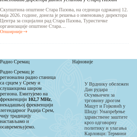
Скупштина општине Стара Пазова, на седници одржаној 12.
маја 2026. године, донела је решења о именовању директора
Центра за социјални рад Стара Пазова, Туристичке
организације општине Стара…
Опширније
Именовања
директора
јавних
установа
у
Старој
Радио Сремац
Најновије
Пазови
Радио Сремац је
регионална радио станица
са срцем у Срему и
У Врднику обележен
слушаоцима широм
Дан рудара
региона. Емитујемо на
Осумњичен за
фреквенцији
102,7 MHz
,
трговину дрогом
некадашњој фреквенцији
Мацут и Гојковић у
легендарног Радија Срем,
Шиду: Унапређење
чију традицију
здравствене заштите
настављамо и
кроз одговорну
осавремењујемо.
политику и улагања
Карловци: Термини