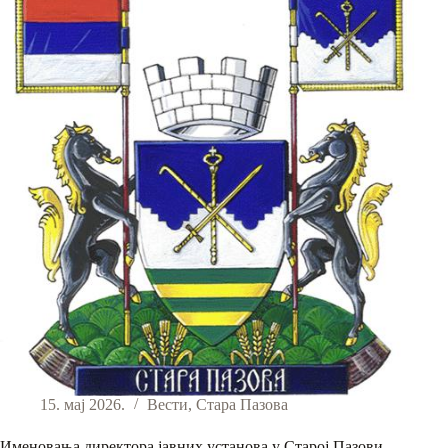
15. мај 2026.
Вести
,
Стара Пазова
Именовања директора јавних установа у Старој Пазови