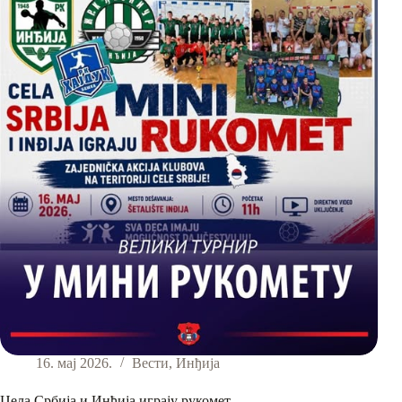
16. мај 2026.
Вести
,
Инђија
Цела Србија и Инђија играју рукомет