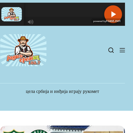
Skip
to
content
R
C
A
S
T
.
N
E
T
цела србија и инђија играју рукомет