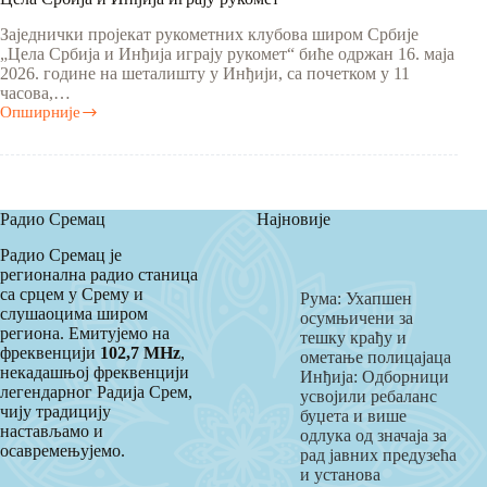
Заједнички пројекат рукометних клубова широм Србије
„Цела Србија и Инђија играју рукомет“ биће одржан 16. маја
2026. године на шеталишту у Инђији, са почетком у 11
часова,…
Опширније
Цела
Србија
и
Инђија
играју
рукомет
Радио Сремац
Најновије
Радио Сремац је
регионална радио станица
са срцем у Срему и
Рума: Ухапшен
слушаоцима широм
осумњичени за
региона. Емитујемо на
тешку крађу и
фреквенцији
102,7 MHz
,
ометање полицајаца
некадашњој фреквенцији
Инђија: Одборници
легендарног Радија Срем,
усвојили ребаланс
чију традицију
буџета и више
настављамо и
одлука од значаја за
осавремењујемо.
рад јавних предузећа
и установа