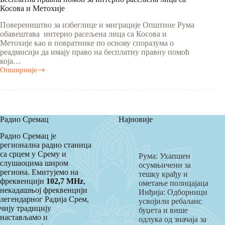
Косова и Метохије
Повереништво за избеглице и миграције Општине Рума
обавештава интерно расељена лица са Косова и
Метохије као и повратнике по основу споразума о
реадмисији да имају право на бесплатну правну помоћ
која…
Опширније
Бесплатна
правна
помоћ
за
интерно
расељена
Радио Сремац
Најновије
лица
са
Радио Сремац је
Косова
регионална радио станица
и
са срцем у Срему и
Рума: Ухапшен
Метохије
слушаоцима широм
осумњичени за
региона. Емитујемо на
тешку крађу и
фреквенцији
102,7 MHz
,
ометање полицајаца
некадашњој фреквенцији
Инђија: Одборници
легендарног Радија Срем,
усвојили ребаланс
чију традицију
буџета и више
настављамо и
одлука од значаја за