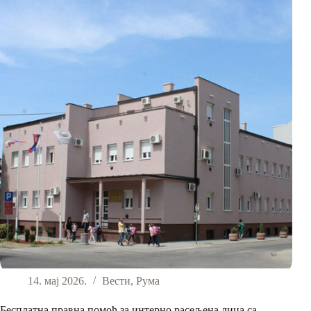
14. мај 2026.
Вести
,
Рума
Бесплатна правна помоћ за интерно расељена лица са