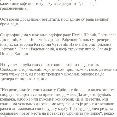
кадеткиње које постижу врхунске резултате“, навео је
градоначелник.
Остварени досадашњи резултати, последице су рада великог
броја људи.
Са девојчицама у школама одбојке раде Петар Шарић, Братислав
Достанић, Зоран Ковачић, Драган Рађеновић, док су тренери
млађих категорија Катарина Чутовић, Ивана Каприц, Биљана
Јефтовић, Срђан Радовановић, а шеф стручног штаба Срема је
Никола Каприц.
Иза успеха клуба свих ових година стоји и председник
Слободан Стојилковић, који је овом приликом истакао да велики
труд улажу сви, од првих тренера у школама одбојке па до
тренера сениорских екипа.
“Искрено, јако је тешко данас у Србији у било ком колективном
спорту пласирати се на првенство државе. Да ли је то фудбал,
кошарка, одбојка или рукомет, конкуренција је изузетна. Ми
годинама успевамо да освајамо медаље и то је резултат великог
рада и ангажовања свих људи у клубу Тај труд је донео резултат
освајањем првог места на првенству Србије за јуниорке“, рекао