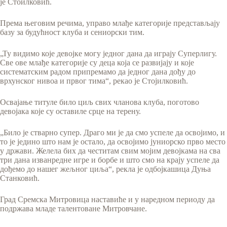
је Стоилковић.
Према његовим речима, управо млађе категорије представљају
базу за будућност клуба и сениорски тим.
„Ту видимо које девојке могу једног дана да играју Суперлигу.
Све ове млађе категорије су деца која се развијају и које
систематским радом припремамо да једног дана дођу до
врхунског нивоа и првог тима“, рекао је Стојилковић.
Освајање титуле било циљ свих чланова клуба, поготово
девојака које су оставиле срце на терену.
„Било је стварно супер. Драго ми је да смо успеле да освојимо, и
то је једино што нам је остало, да освојимо јуниорско прво место
у држави. Желела бих да честитам свим мојим девојкама на сва
три дана изванредне игре и борбе и што смо на крају успеле да
дођемо до нашег жељног циља“, рекла је одбојкашица Дуња
Станковић.
Град Сремска Митровица наставиће и у наредном периоду да
подржава младе талентоване Митровчане.