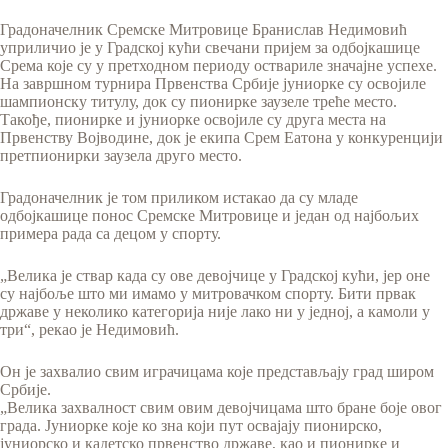
Градоначелник Сремске Митровице Бранислав Недимовић
уприличио је у Градској кући свечани пријем за одбојкашице
Срема које су у претходном периоду оствариле значајне успехе.
На завршном турнира Првенства Србије јуниорке су освојиле
шампионску титулу, док су пионирке заузеле треће место.
Такође, пионирке и јуниорке освојиле су друга места на
Првенству Војводине, док је екипа Срем Еатона у конкуренцији
претпионирки заузела друго место.
Градоначелник је том приликом истакао да су младе
одбојкашице понос Сремске Митровице и један од најбољих
примера рада са децом у спорту.
„Велика је ствар када су ове девојчице у Градској кући, јер оне
су најбоље што ми имамо у митровачком спорту. Бити првак
државе у неколико категорија није лако ни у једној, а камоли у
три“, рекао је Недимовић.
Он је захвалио свим играчицама које представљају град широм
Србије.
„Велика захвалност свим овим девојчицама што бране боје овог
града. Јуниорке које ко зна који пут освајају пионирско,
јуниорско и кадетско првенство државе, као и пионирке и