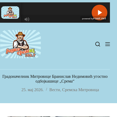
Skip
to
content
R
C
A
S
T
.
N
E
T
Градоначелник Митровице Бранислав Недимовић угостио
одбојкашице „Срема“
25. мај 2026.
Вести
,
Сремска Митровица