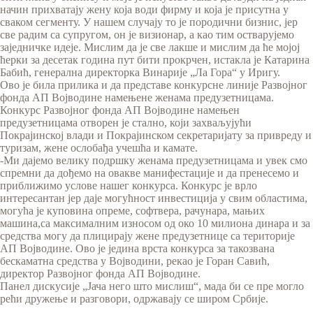
начин прихватају жену која води фирму и која је присутна у
сваком сегменту. У нашем случају то је породични бизнис, јер
све радим са супругом, он је визионар, а као тим остварујемо
заједничке идеје. Мислим да је све лакше и мислим да ће мојој
ћерки за десетак година пут бити прокрчен, истакла је Катарина
Бабић, генерална директорка Винарије „Ла Гора“ у Иригу.
Ово је била прилика и да представе конкурсне линије Развојног
фонда АП Војводине намењене женама предузетницама.
Конкурс Развојног фонда АП Војводине намењен
предузетницама отворен је стално, који захваљујући
Покрајинској влади и Покрајинском секретаријату за привреду и
туризам, жене ослобађа учешћа и камате.
-Ми дајемо велику подршку женама предузетницама и увек смо
спремни да дођемо на овакве манифестације и да пренесемо и
приближимо услове нашег конкурса. Конкурс је врло
интересантан јер даје могућност инвестиција у свим областима,
могућа је куповина опреме, софтвера, рачунара, мањих
машина,са максималним износом од око 10 милиона динара и за
средства могу да плицирају жене предузетнице са територије
АП Војводине. Ово је једина врста конкурса за такозвана
бескаматна средства у Војводини, рекао је Горан Савић,
директор Развојног фонда АП Војводине.
Панел дискусије „Јача него што мислиш“, мада би се пре могло
рећи дружење и разговори, одржавају се широм Србије.