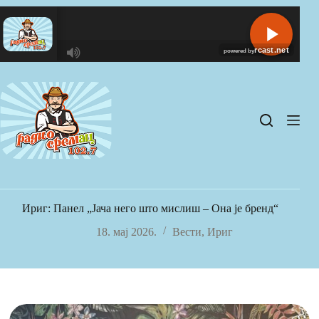
Skip
to
content
R
C
A
S
T
.
N
E
T
Ириг: Панел „Јача него што мислиш – Она је бренд“
18. мај 2026.
Вести
,
Ириг