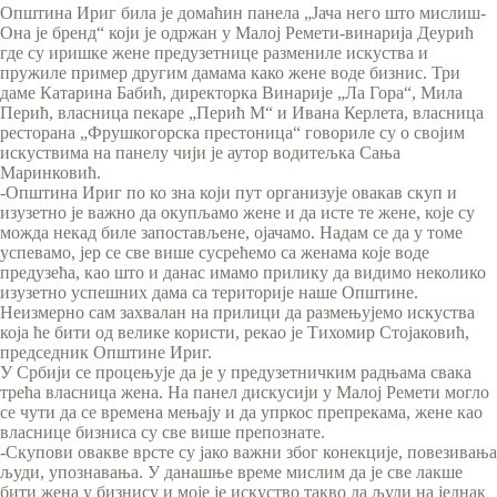
Општина Ириг била је домаћин панела „Јача него што мислиш-
Она је бренд“ који је одржан у Малој Ремети-винарија Деурић
где су иришке жене предузетнице размениле искуства и
пружиле пример другим дамама како жене воде бизнис. Три
даме Катарина Бабић, директорка Винарије „Ла Гора“, Мила
Перић, власница пекаре „Перић М“ и Ивана Керлета, власница
ресторана „Фрушкогорска престоница“ говориле су о својим
искуствима на панелу чији је аутор водитељка Сања
Маринковић.
-Општина Ириг по ко зна који пут организује овакав скуп и
изузетно је важно да окупљамо жене и да исте те жене, које су
можда некад биле запостављене, ојачамо. Надам се да у томе
успевамо, јер се све више сусрећемо са женама које воде
предузећа, као што и данас имамо прилику да видимо неколико
изузетно успешних дама са територије наше Општине.
Неизмерно сам захвалан на прилици да размењујемо искуства
која ће бити од велике користи, рекао је Тихомир Стојаковић,
председник Општине Ириг.
У Србији се процењује да је у предузетничким радњама свака
трећа власница жена. На панел дискусији у Малој Ремети могло
се чути да се времена мењају и да упркос препрекама, жене као
власнице бизниса су све више препознате.
-Скупови овакве врсте су јако важни због конекције, повезивања
људи, упознавања. У данашње време мислим да је све лакше
бити жена у бизнису и моје је искуство такво да људи на једнак