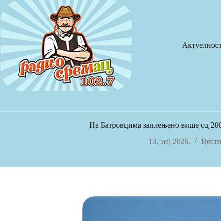
Skip
to
content
Актуелнос
На Батровцима заплењено више од 200
13. мај 2026.
Вест