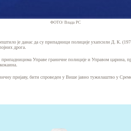
ФОТО/ Влада РС
тило је данас да су припадници полиције ухапсили Д. К. (1974
ојних дрога.
са припадницима Управе граничне полиције и Управом царина, п
кокаина.
ивичну пријаву, бити спроведен у Више јавно тужилаштво у Сре