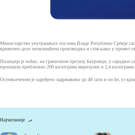
Министарство унутрашњих послова Владе Републике Србије саопш
кривично дело неовлашћена производња и стављање у промет оп
Полиција је ноћас, на граничном прелазу Батровци, у сарадњи 
пронашла приближно 200 килограма марихуане и 2,4 килограма 
Осумњиченом је одређено задржавање до 48 сати и он ће, уз кр
Најчитаније