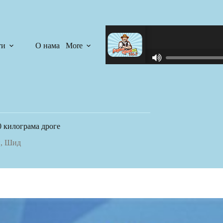
ти
О нама
More
R
C
A
S
T
.
N
 килограма дроге
E
T
и
,
Шид