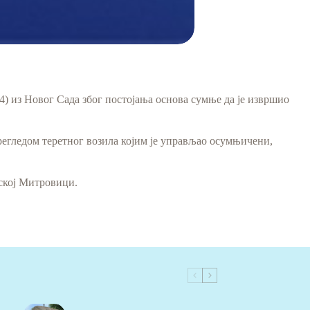
) из Новог Сада због постојања основа сумње да је извршио
регледом теретног возила којим је управљао осумњичени,
мској Митровици.