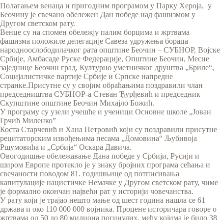
Полагањем венаца и пригодним програмом у Парку Хероја, у
Беочину је свечано обележен Дан победе над фашизмом у
Другом светском рату.
Венце су на спомен обележју палим борцима и жртвама
фашизма положиле делегације Савеза удружења бораца
народноослободилачког рата општине Беочин – СУБНОР, Војске
Србије, Амбасаде Руске Федерације, Општине Беочин, Месне
заједнице Беочин град, Културно уметничког друштва „Бриле“,
Социјалистичке партије Србије и Српске напредне
странке.Присутне су у својим обраћањима поздравили члан
председништва СУБНОР-а Стеван Ђурђевић и председник
Скупштине општине Беочин Михајло Божић.
У програму су узели учешће и ученици Основне школе „Јован
Грчић Миленко”
Коста Старчевић и Хана Петровић који су поздравили присутне
рецитаторским извођењима песама „Домовина“ Љубивоја
Ршумовића и „Србија“ Оскара Давича.
Овогодишње обележавање Дана победе у Србији, Русији и
широм Европе протекло је у знаку бројних програма сећања и
свечаности поводом 81. годишњице од потписивања
капитулације нацистичке Немачке у Другом светском рату, чиме
је формално окончан највећи рат у историји човечанства.
У рату који је трајао нешто мање од шест година нашла се 61
држава и око 110 000 000 војника. Процене историчара говоре о
жртвама од 50 до 80 милиона погинулих, међу којима је било 38