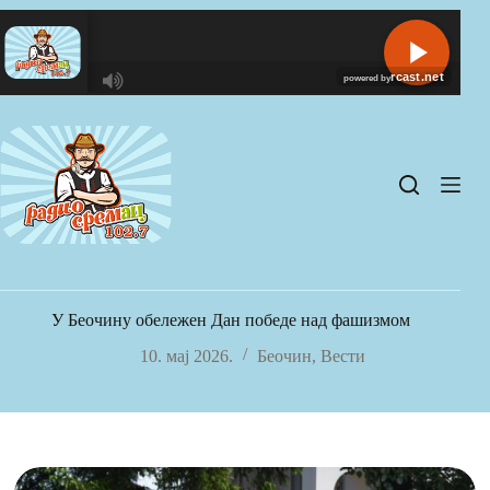
Skip
to
content
R
C
A
S
T
.
N
E
T
У Беочину обележен Дан победе над фашизмом
10. мај 2026.
Беочин
,
Вести