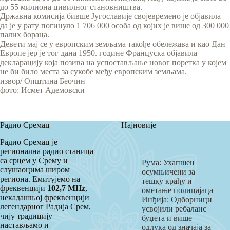
до 55 милиона цивилног становништва.
Државна комисија бивше Југославије својевремено је објавила
да је у рату погинуло 1 706 000 особа од којих је више од 300 000
палих бораца.
Девети мај се у европским земљама такође обележава и као Дан
Европе јер је тог дана 1950. године Француска објавила
декларацију која позива на успостављање новог поретка у којем
не би било места за сукобе међу европским земљама.
извор/ Општина Беочин
фото: Исмет Адемовски
Радио Сремац
Најновије
Радио Сремац је
регионална радио станица
са срцем у Срему и
Рума: Ухапшен
слушаоцима широм
осумњичени за
региона. Емитујемо на
тешку крађу и
фреквенцији
102,7 MHz
,
ометање полицајаца
некадашњој фреквенцији
Инђија: Одборници
легендарног Радија Срем,
усвојили ребаланс
чију традицију
буџета и више
настављамо и
одлука од значаја за