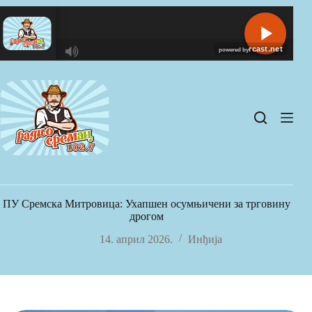
Skip
to
content
R
C
A
S
T
.
N
E
T
ПУ Сремска Митровица: Ухапшен осумњичени за трговину
дрогом
14. април 2026.
Инђија