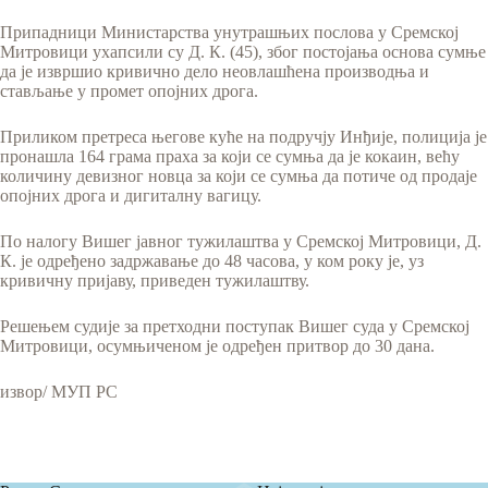
Припадници Министарства унутрашњих послова у Сремској
Митровици ухапсили су Д. К. (45), због постојања основа сумње
да је извршио кривично дело неовлашћена производња и
стављање у промет опојних дрога.
Приликом претреса његове куће на подручју Инђије, полиција је
пронашла 164 грама праха за који се сумња да је кокаин, већу
количину девизног новца за који се сумња да потиче од продаје
опојних дрога и дигиталну вагицу.
По налогу Вишег јавног тужилаштва у Сремској Митровици, Д.
К. је одређено задржавање до 48 часова, у ком року је, уз
кривичну пријаву, приведен тужилаштву.
Решењем судије за претходни поступак Вишег суда у Сремској
Митровици, осумњиченом је одређен притвор до 30 дана.
извор/ МУП РС