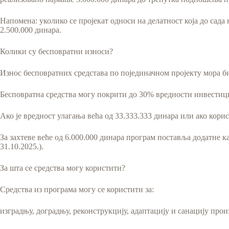
Напомена: уколико се пројекат односи на делатност која до сада
2.500.000 динара.
Колики су бесповратни износи?
Износ бесповратних средстава по појединачном пројекту мора би
Бесповратна средства могу покрити до 30% вредности инвестици
Ако је вредност улагања већа од 33.333.333 динара или ако кори
За захтеве веће од 6.000.000 динара програм поставља додатне 
31.10.2025.).
За шта се средства могу користити?
Средства из програма могу се користити за:
изградњу, доградњу, реконструкцију, адаптацију и санацију пр