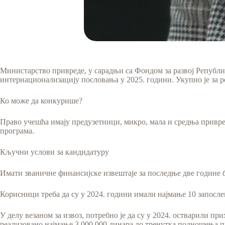
Министарство привреде, у сарадњи са Фондом за развој Републик
интернационализацију пословања у 2025. години. Укупно је за р
Ко може да конкурише?
Право учешћа имају предузетници, микро, мала и средња привред
програма.
Кључни услови за кандидатуру
Имати званичне финансијске извештаје за последње две године б
Корисници треба да су у 2024. години имали најмање 10 запосле
У делу везаном за извоз, потребно је да су у 2024. остварили при
реализовано најмање 3.000.000 динара до тренутка подношења п