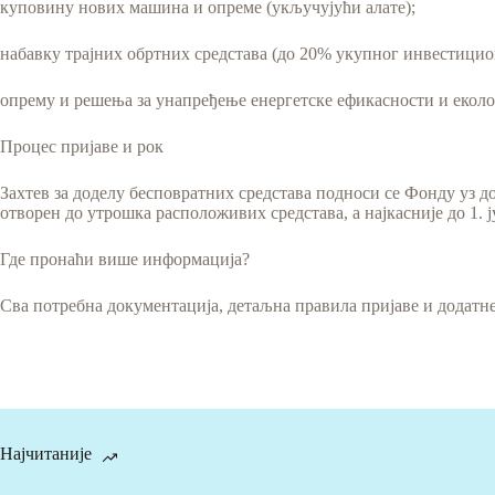
куповину нових машина и опреме (укључујући алате);
набавку трајних обртних средстава (до 20% укупног инвестицио
опрему и решења за унапређење енергетске ефикасности и екол
Процес пријаве и рок
Захтев за доделу бесповратних средстава подноси се Фонду уз д
отворен до утрошка расположивих средстава, а најкасније до 1. ј
Где пронаћи више информација?
Сва потребна документација, детаљна правила пријаве и додатн
Најчитаније