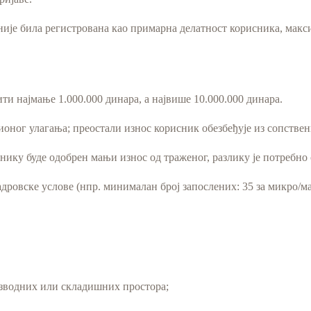
 није била регистрована као примарна делатност корисника, макс
ти најмање 1.000.000 динара, а највише 10.000.000 динара.
оног улагања; преостали износ корисник обезбеђује из сопствен
снику буде одобрен мањи износ од траженог, разлику је потребно
кадровске услове (нпр. минималан број запослених: 35 за микро/
оизводних или складишних простора;