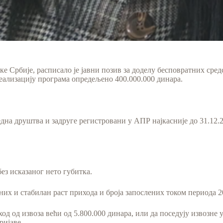
е Србије, расписало је јавни позив за доделу бесповратних сред
еализацију програма опредељено 400.000.000 динара.
на друштва и задруге регистровани у АПР најкасније до 31.12.2
ез исказаног нето губитка.
них и стабилан раст прихода и броја запослених током периода 2
ход од извоза већи од 5.800.000 динара, или да поседују извозне 
ријаве.