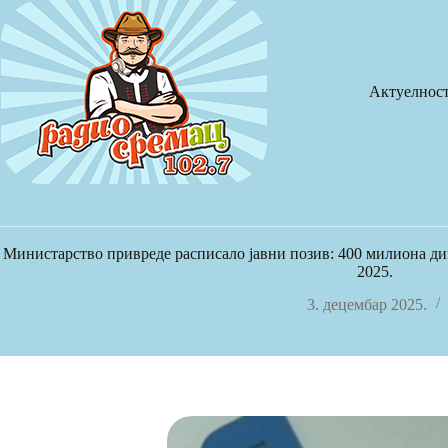
Skip
to
content
Актуелнос
Министарство привреде расписало јавни позив: 400 милиона ди
2025.
3. децембар 2025.