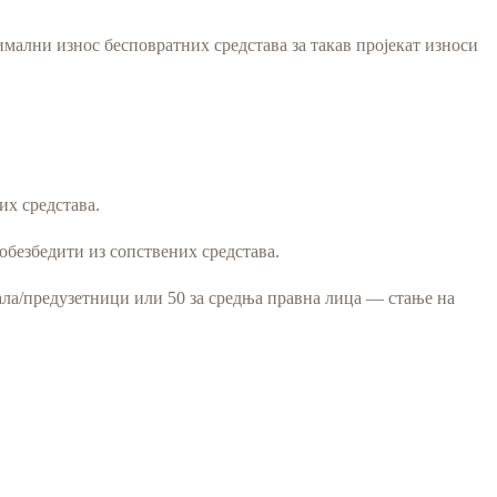
имални износ бесповратних средстава за такав пројекат износи
их средстава.
 обезбедити из сопствених средстава.
мала/предузетници или 50 за средња правна лица — стање на