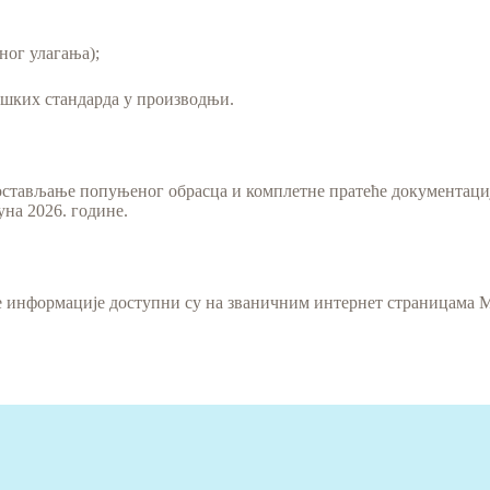
ног улагања);
ошких стандарда у производњи.
остављање попуњеног обрасца и комплетне пратеће документације
уна 2026. године.
е информације доступни су на званичним интернет страницама М