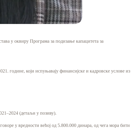
става у оквиру Програма за подизање капацитета за
021. године, који испуњавају финансијске и кадровске услове из
021–2024 (детаљи у позиву).
уговоре у вредности већој од 5.800.000 динара, од чега мора бити