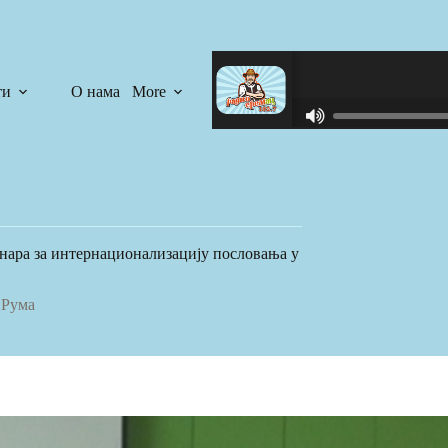
ти
О нама
More
R
C
A
S
T
.
N
нара за интернационализацију пословања у
E
T
Рума