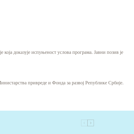
 која доказује испуњеност услова програма. Јавни позив је
инистарства привреде и Фонда за развој Републике Србије.