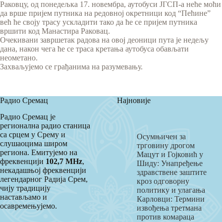
Раковцу, од понедељка 17. новембра, аутобуси ЈГСП-а неће моћи
да врше пријем путника на редовној окретници код “Пећине”
већ ће своју трасу ускладити тако да ће се пријем путника
вршити код Mанастира Раковац.
Очекивани завршетак радова на овој деоници пута је недељу
дана, након чега ће се траса кретања аутобуса обављати
неометано.
Захваљујемо се грађанима на разумевању.
Радио Сремац
Најновије
Радио Сремац је
регионална радио станица
са срцем у Срему и
Осумњичен за
слушаоцима широм
трговину дрогом
региона. Емитујемо на
Мацут и Гојковић у
фреквенцији
102,7 MHz
,
Шиду: Унапређење
некадашњој фреквенцији
здравствене заштите
легендарног Радија Срем,
кроз одговорну
чију традицију
политику и улагања
настављамо и
Карловци: Термини
осавремењујемо.
извођења третмана
против комараца