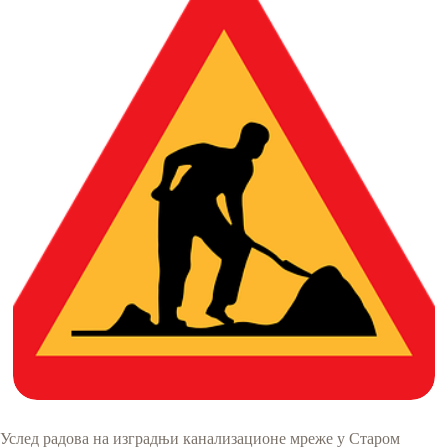
Услед радова на изградњи канализационе мреже у Старом