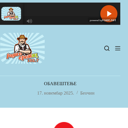
Skip
to
content
R
C
A
S
T
.
N
E
T
ОБАВЕШТЕЊЕ
17. новембар 2025.
Беочин