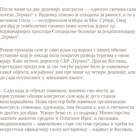
После више од две деценије, конгресна — односно свечана сала
хотела „Термал“ у Врднику поново је отворена за јавност, и то у
великом стилу — полуфиналом избора за Мис Србије. Овај
догађај је симболично означио нови почетак једног од
најзначајнијих простора Специјалне болнице за рехабилитацију
„Термал“.
Реконструкција сале је само један од корака у широј обнови
установе која је некада била покретач развоја туризма у овом
крају. Како истиче директор СБР „Термал“, Драган Косовац,
претходни предуслов за све текуће радове било је озакоњење
самог објекта, изграђеног још пре више од четири деценије, али
до сада неуписаног у земљишне књиге.
– Сада када је објекат озакоњен, коначно смо могли да
приступимо обнови конгресне сале која је дуго стајала
неискоришћена. Нови простор биће намењен организацији
конгреса, семинара, едукација, тим билдинга, али и свечаности
и других догађаја. Ускоро ћемо се, уз подршку Министарства
заштите животне средине и Општине Ириг, и еколошки
модернизовати – заменићемо старе системе грејања и прећи на
енергетски ефикаснију гасну котларницу – најавио је Косовац.