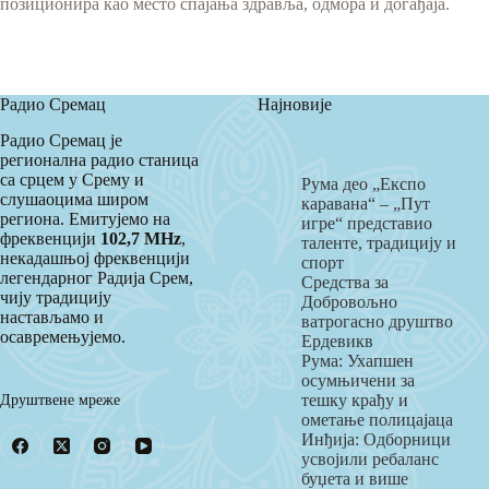
позиционира као место спајања здравља, одмора и догађаја.
Радио Сремац
Најновије
Радио Сремац је
регионална радио станица
са срцем у Срему и
Рума део „Експо
слушаоцима широм
каравана“ – „Пут
региона. Емитујемо на
игре“ представио
фреквенцији
102,7 MHz
,
таленте, традицију и
некадашњој фреквенцији
спорт
легендарног Радија Срем,
Средства за
чију традицију
Добровољно
настављамо и
ватрогасно друштво
осавремењујемо.
Ердевикв
Рума: Ухапшен
осумњичени за
Друштвене мреже
тешку крађу и
ометање полицајаца
Инђија: Одборници
усвојили ребаланс
буџета и више