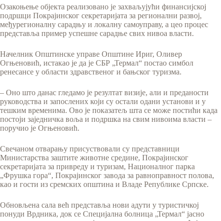
Озакоњење објекта реализовано је захваљујући финансијској
подршци Покрајинског секретаријата за регионални развој,
међурегионалну сарадњу и локалну самоуправу, а цео процес
представља пример успешне сарадње свих нивоа власти.
Начелник Општинске управе Општине Ириг, Оливер
Огњеновић, истакао је да је СБР „Термал“ постао симбол
ренесансе у области здравственог и бањског туризма.
– Оно што данас гледамо је резултат визије, али и преданости
руководства и запослених који су остали одани установи и у
тешким временима. Ово је показатељ шта се може постићи када
постоји заједничка воља и подршка на свим нивоима власти –
поручио је Огњеновић.
Свечаном отварању присуствовали су представници
Министарства заштите животне средине, Покрајинског
секретаријата за привреду и туризам, Националног парка
„Фрушка гора“, Покрајинског завода за равноправност полова,
као и гости из сремских општина и Владе Републике Српске.
Обновљена сала већ представља нови адути у туристичкој
понуди Врдника, док се Специјална болница „Термал“ јасно