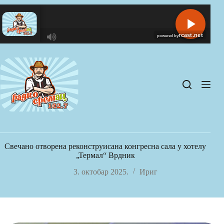
Skip
to
content
R
C
A
S
T
.
N
E
T
Свечано отворена реконструисана конгресна сала у хотелу
„Термал“ Врдник
3. октобар 2025.
Ириг