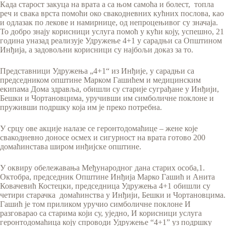
Када старост закуца на врата а са њом самоћа и болест, топла
реч и свака врста помоћи око свакодневних кућних послова, као
и одлазак по лекове и намирнице, од непроцењивог су значаја.
То добро знају корисници услуга помоћ у кући коју, успешно, 21
година уназад реализује Удружење 4+1 у сарадњи са Општином
Инђија, а задовољни корисници су најбољи доказ за то.
Представници Удружења „4+1“ из Инђије, у сарадњи са
председником општине Марком Гашићем и медицинским
екипама Дома здравља, обишли су старије суграђане у Инђији,
Бешки и Чортановцима, уручивши им симболичне поклоне и
пруживши подршку која им је преко потребна.
У срцу ове акције налазе се геронтодомаћице – жене које
свакодневно доносе осмех и сигурност на врата готово 200
домаћинстава широм инђијске општине.
У оквиру обележавања Међународног дана старих особа,1.
Октобра, председник Општине Инђија Марко Гашић и Анита
Ковачевић Костецки, председница Удружења 4+1 обишли су
четири старачка домаћинства у Инђији, Бешки и Чортановцима.
Гашић је том приликом уручио симболичне поклоне И
разговарао са старима који су, уједно, И корисници услуга
геронтодомаћица коју спроводи Удружење “4+1” уз подршку