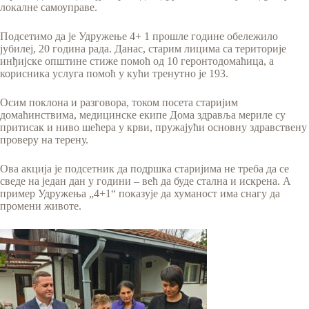
локалне самоуправе.
Подсетимо да је Удружење 4+ 1 прошле године обележило
јубилеј, 20 година рада. Данас, старим лицима са територије
инђијске општине стиже помоћ од 10 геронтодомаћица, а
корисника услуга помоћ у кући тренутно је 193.
Осим поклона и разговора, током посета старијим
домаћинствима, медицинске екипе Дома здравља мериле су
притисак и ниво шећера у крви, пружајући основну здравствену
проверу на терену.
Ова акција је подсетник да подршка старијима не треба да се
сведе на један дан у години – већ да буде стална и искрена. А
пример Удружења „4+1“ показује да хуманост има снагу да
промени животе.