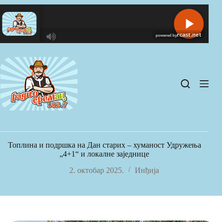
Skip
to
content
R
C
A
S
T
.
N
E
T
Топлина и подршка на Дан старих – хуманост Удружења
„4+1“ и локалне заједнице
2. октобар 2025.
Инђија