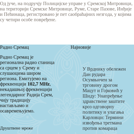
Од јуче, на подручју Полицијске управе у Сремској Митровици,
на територији Сремске Митровице, Руме, Старе Пазове, Инђије
и Пећинаца, регистровано је пет саобраћајних незгода, у којима
су четири особе повређене.
Радио Сремац
Најновије
Радио Сремац је
регионална радио станица
са срцем у Срему и
У Врднику обележен
слушаоцима широм
Дан рудара
региона. Емитујемо на
Осумњичен за
фреквенцији
102,7 MHz
,
трговину дрогом
некадашњој фреквенцији
Мацут и Гојковић у
легендарног Радија Срем,
Шиду: Унапређење
чију традицију
здравствене заштите
настављамо и
кроз одговорну
осавремењујемо.
политику и улагања
Карловци: Термини
извођења третмана
Друштвене мреже
против комараца