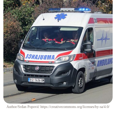
Author/Srđan Popović https://creativecommons.org/licenses/by-sa/4.0/