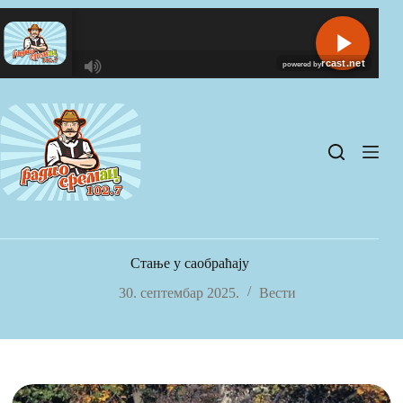
Skip
to
content
R
C
A
S
T
.
N
E
T
Стање у саобраћају
30. септембар 2025.
Вести