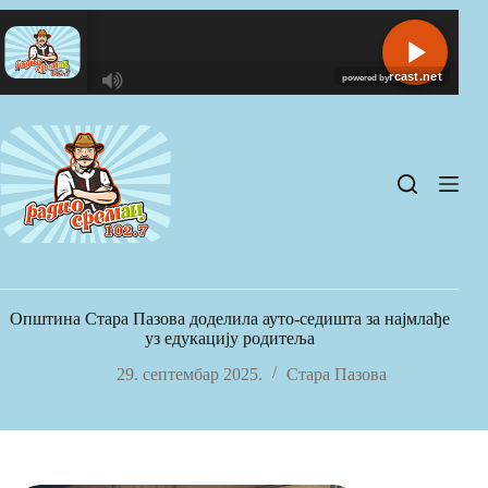
Skip
to
content
R
C
A
S
T
.
N
E
T
Општина Стара Пазова доделила ауто-седишта за најмлађе
уз едукацију родитеља
29. септембар 2025.
Стара Пазова