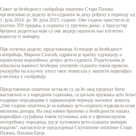
Савет за безбедност саобраћаја општине Стара Пазова
организовао је доделу ауто-седишта за децу рођену у периоду од
1. јула 2024. до 30. јуна 2025. године. Ове године пристигло је
укупно 359 пријава, а седишта су уручена данас, у присуству
бројних родитеља који су ову акцију оценили као изузетно
корисну и значајну.
Пре почетка доделе, представница Агенције за безбедност
саобраћаја, Марина Спасић, одржала је кратку едукацију о
правилном коришћењу дечјих ауто-седишта. Родитељима је
објаснила важност безбедне употребе седишта током превоза,
указујући на кључну улогу овог помагала у заштити најмлађих
учесника у саобраћају.
Представници општине истакли су да ће овај пројекат бити
настављен и у наредним годинама, са циљем пружања што боље
подршке породицама у најважнијем периоду њиховог живота.
„Ове године општина је за набавку ауто-седишта издвојила осам
милиона динара. На овај начин бринемо о безбедности наших
најмлађих суграђана током путовања, али и о финансијском
оптерећењу породица, јер је куповина ауто-седишта значајан
издатак“, нагласила је председница Скупштине општине Стара
Пазова, Наташа Ерор.