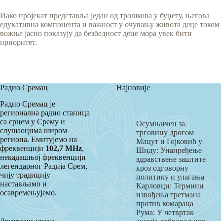
Иако пројекат представља један од трошкова у буџету, његова
едукативна компонента и важност у очувању живота деце током
вожње јасно показују да безбедност деце мора увек бити
приоритет.
Радио Сремац
Најновије
Радио Сремац је
регионална радио станица
са срцем у Срему и
Осумњичен за
слушаоцима широм
трговину дрогом
региона. Емитујемо на
Мацут и Гојковић у
фреквенцији
102,7 MHz
,
Шиду: Унапређење
некадашњој фреквенцији
здравствене заштите
легендарног Радија Срем,
кроз одговорну
чију традицију
политику и улагања
настављамо и
Карловци: Термини
осавремењујемо.
извођења третмана
против комараца
Рума: У четвртак