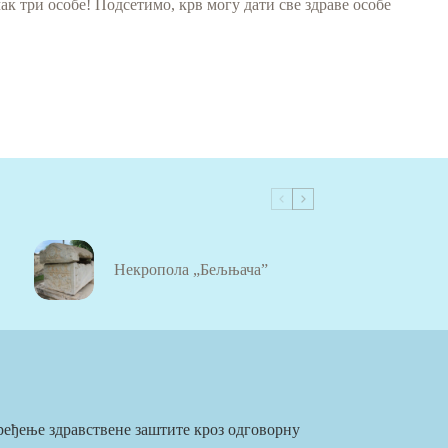
ак три особе! Подсетимо, крв могу дати све здраве особе
Некропола „Бељњача”
еђење здравствене заштите кроз одговорну