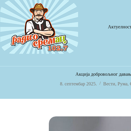
Skip
to
content
Актуелнос
Акција добровољног давањ
8. септембар 2025.
Вести
,
Рума
,