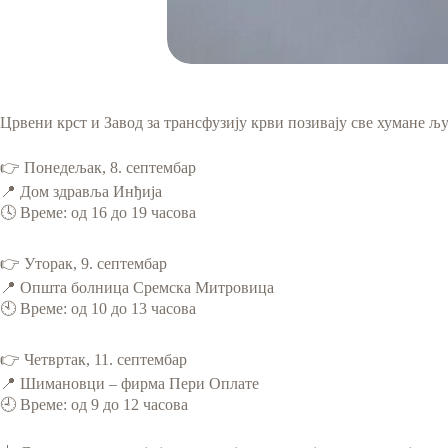
Црвени крст и Завод за трансфузију крви позивају све хумане љ
👉 Понедељак, 8. септембар
📍 Дом здравља Инђија
🕓 Време: од 16 до 19 часова
👉 Уторак, 9. септембар
📍 Општа болница Сремска Митровица
🕙 Време: од 10 до 13 часова
👉 Четвртак, 11. септембар
📍 Шимановци – фирма Пери Оплате
🕘 Време: од 9 до 12 часова