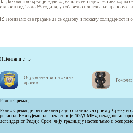
💉 Давалаштво крви је један од најплеменитијих гестова којим с
старости од 18 до 65 година, уз обавезно поштовање препорука л
🙌 Позивамо све грађане да се одазову и покажу солидарност и б
Најчитаније
Осумњичен за трговину
Гомолав
дрогом
Радио Сремац
Радио Сремац је регионална радио станица са срцем у Срему и
региона. Емитујемо на фреквенцији
102,7 MHz
, некадашњој фре
легендарног Радија Срем, чију традицију настављамо и осаврем