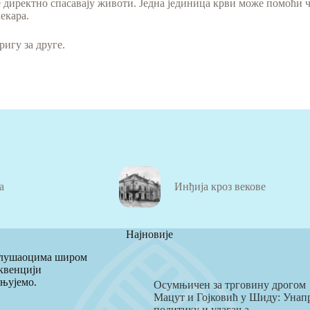
е директно спасавају животи. Једна јединица крви може помоћи ч
екара.
ригу за друге.
а
Инђија кроз векове
Најновије
 слушаоцима широм
квенцији
ењујемо.
Осумњичен за трговину дрогом
Мацут и Гојковић у Шиду: Унапр
политику и улагања