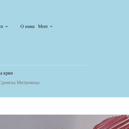
ти
О нама
More
R
C
A
S
T
.
N
а крви
E
T
Сремска Митровица