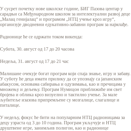
У сусрет почетку нове школске године, БИГ Пазова центар у
сарадњи са Међународном школом за интелектуални развој деце
„Малац генијалац“ и програмом „НТЦ учење кроз игру“,
организује дводневни едукативно-забавни програм за најмлађе.
Радионице ће се одржати током викенда:
Субота, 30. август од 17 до 20 часова
Недеља, 31. август од 17 до 21 час
Малишане очекује богат програм који спаја знање, игру и забаву.
У суботу ће деца имати прилику да се упознају са јапанским
абакусом, основама сабирања и одузимања, као и пречицама у
множењу и дељењу. Програм Нумицон приближиће им свет
бројева и облика кроз визуелно и тактилно учење. За мале
љубитеље изазова припремљене су мозгалице, слагалице и
питалице.
У недељу, фокус ће бити на популарним НТЦ радионицама за
децу узраста од 3 до 10 година. Програм укључује и НТЦ
друштвене игре, занимљив полигон, као и радионице