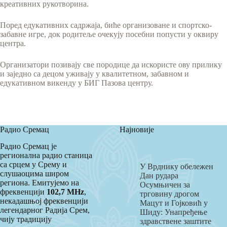
креативних рукотворина.
Поред едукативних садржаја, биће организоване и спортско-
забавне игре, док родитеље очекују посебни попусти у оквиру
центра.
Организатори позивају све породице да искористе ову прилику
и заједно са децом уживају у квалитетном, забавном и
едукативном викенду у БИГ Пазова центру.
Радио Сремац
Најновије
Радио Сремац је
регионална радио станица
са срцем у Срему и
У Врднику обележен
слушаоцима широм
Дан рудара
региона. Емитујемо на
Осумњичен за
фреквенцији
102,7 MHz
,
трговину дрогом
некадашњој фреквенцији
Мацут и Гојковић у
легендарног Радија Срем,
Шиду: Унапређење
чију традицију
здравствене заштите