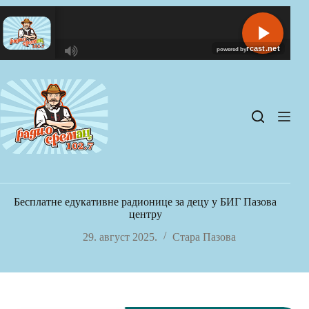
Skip
to
content
R
C
A
S
T
.
N
E
T
Бесплатне едукативне радионице за децу у БИГ Пазова
центру
29. август 2025.
Стара Пазова