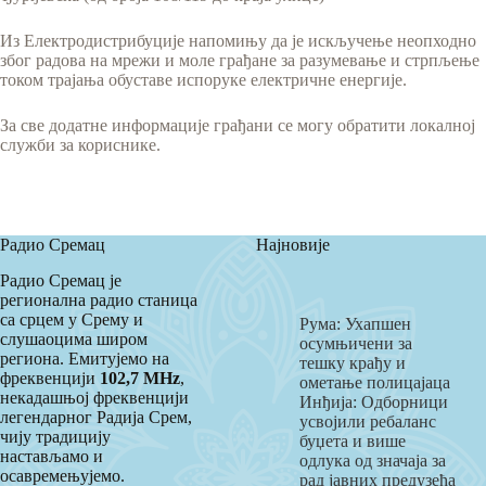
Из Електродистрибуције напомињу да је искључење неопходно
због радова на мрежи и моле грађане за разумевање и стрпљење
током трајања обуставе испоруке електричне енергије.
За све додатне информације грађани се могу обратити локалној
служби за кориснике.
Радио Сремац
Најновије
Радио Сремац је
регионална радио станица
са срцем у Срему и
Рума: Ухапшен
слушаоцима широм
осумњичени за
региона. Емитујемо на
тешку крађу и
фреквенцији
102,7 MHz
,
ометање полицајаца
некадашњој фреквенцији
Инђија: Одборници
легендарног Радија Срем,
усвојили ребаланс
чију традицију
буџета и више
настављамо и
одлука од значаја за
осавремењујемо.
рад јавних предузећа