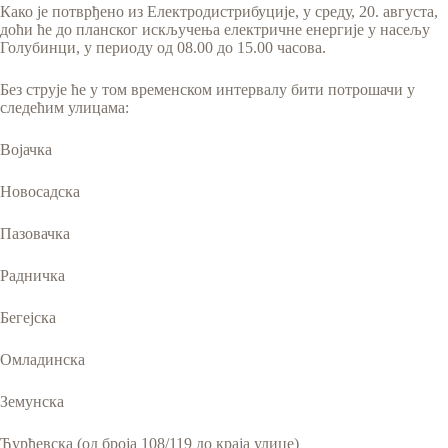
Како је потврђено из Електродистрибуције, у среду, 20. августа,
доћи ће до планског искључења електричне енергије у насељу
Голубинци, у периоду од 08.00 до 15.00 часова.
Без струје ће у том временском интервалу бити потрошачи у
следећим улицама:
Војачка
Новосадска
Пазовачка
Радничка
Бегејска
Омладинска
Земунска
Ђурђевска (од броја 108/119 до краја улице)