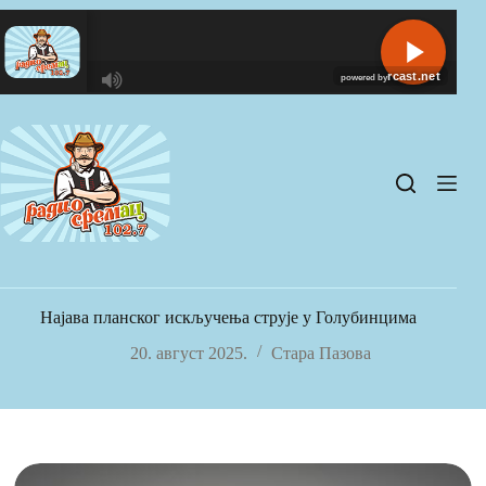
Skip
to
content
R
C
A
S
T
.
N
E
T
Најава планског искључења струје у Голубинцима
20. август 2025.
Стара Пазова