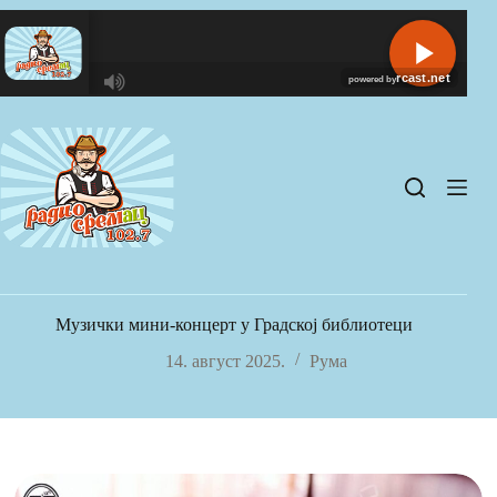
Skip
to
content
R
C
A
S
T
.
N
E
T
Музички мини-концерт у Градској библиотеци
14. август 2025.
Рума