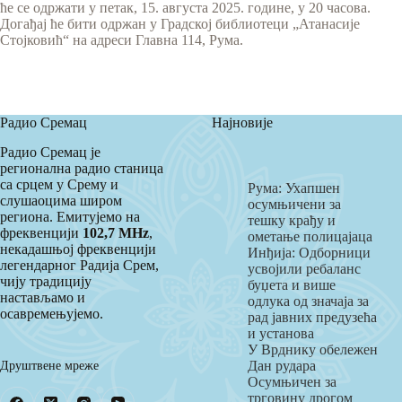
ће се одржати у петак, 15. августа 2025. године, у 20 часова.
Догађај ће бити одржан у Градској библиотеци „Атанасије
Стојковић“ на адреси Главна 114, Рума.
Радио Сремац
Најновије
Радио Сремац је
регионална радио станица
са срцем у Срему и
Рума: Ухапшен
слушаоцима широм
осумњичени за
региона. Емитујемо на
тешку крађу и
фреквенцији
102,7 MHz
,
ометање полицајаца
некадашњој фреквенцији
Инђија: Одборници
легендарног Радија Срем,
усвојили ребаланс
чију традицију
буџета и више
настављамо и
одлука од значаја за
осавремењујемо.
рад јавних предузећа
и установа
У Врднику обележен
Друштвене мреже
Дан рудара
Осумњичен за
трговину дрогом