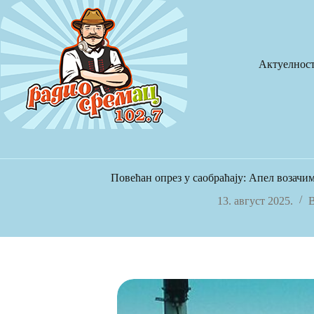
Skip
to
content
Актуелнос
Повећан опрез у саобраћају: Апел возачи
13. август 2025.
В