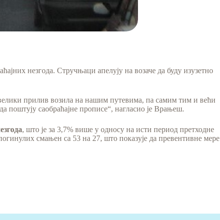
ћајних незгода. Стручњаци апелују на возаче да буду изузетно
велики прилив возила на нашим путевима, па самим тим и већи
да поштују саобраћајне прописе“, нагласио је Врањеш.
незгода
, што је за 3,7% више у односу на исти период претходне
ој погинулих смањен са 53 на 27, што показује да превентивне мере