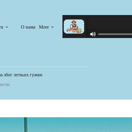
ти
О нама
More
R
C
A
S
T
.
N
ма због летњих гужви
E
T
ести