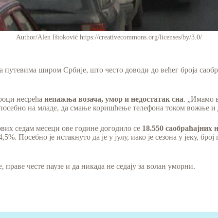
Author/Alen Ištoković https://creativecommons.org/licenses/by/3.0/
путевима широм Србије, што често доводи до већег броја саобра
зроци несрећа
непажња возача, умор и недостатак сна
. „Имамо 
, посебно на младе, да смање коришћење телефона током вожње и 
првих седам месеци ове године догодило се
18.550 саобраћајних 
,5%. Посебно је истакнуто да је у јулу, иако је сезона у јеку, бр
, праве честе паузе и да никада не седају за волан уморни.