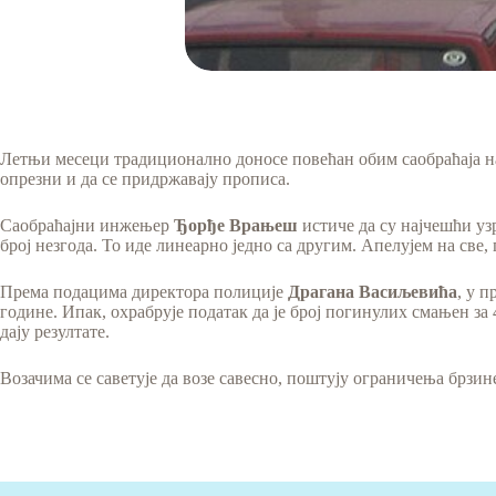
Летњи месеци традиционално доносе повећан обим саобраћаја на 
опрезни и да се придржавају прописа.
Саобраћајни инжењер
Ђорђе Врањеш
истиче да су најчешћи у
број незгода. То иде линеарно једно са другим. Апелујем на све
Према подацима директора полиције
Драгана Васиљевића
, у 
године. Ипак, охрабрује податак да је број погинулих смањен за 4
дају резултате.
Возачима се саветује да возе савесно, поштују ограничења брзине