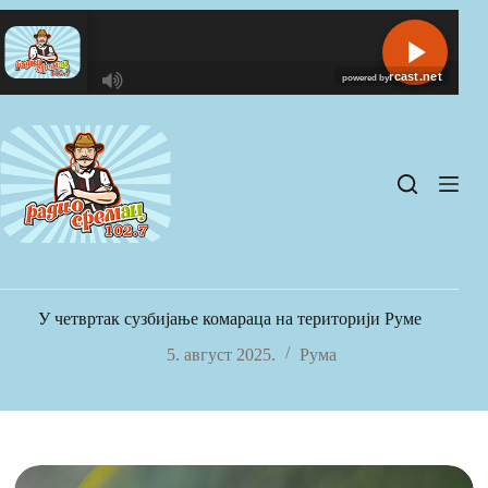
Skip
to
content
R
C
A
S
T
.
N
E
T
У четвртак сузбијање комараца на територији Руме
5. август 2025.
Рума