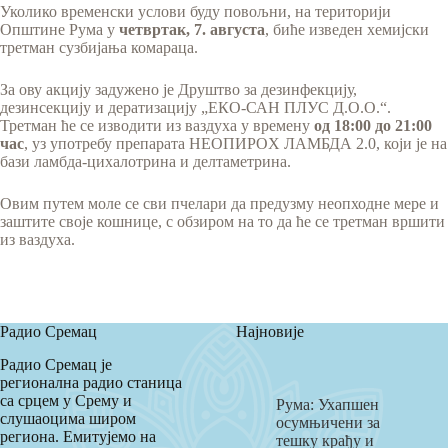
Уколико временски услови буду повољни, на територији
Општине Рума у
четвртак, 7. августа
, биће изведен хемијски
третман сузбијања комараца.
За ову акцију задужено је Друштво за дезинфекцију,
дезинсекцију и дератизацију „ЕКО-САН ПЛУС Д.О.О.“.
Третман ће се изводити из ваздуха у времену
од 18:00 до 21:00
час
, уз употребу препарата НЕОПИРОX ЛАМБДА 2.0, који је на
бази ламбда-цихалотрина и делтаметрина.
Овим путем моле се сви пчелари да предузму неопходне мере и
заштите своје кошнице, с обзиром на то да ће се третман вршити
из ваздуха.
Радио Сремац
Најновије
Радио Сремац је
регионална радио станица
са срцем у Срему и
Рума: Ухапшен
слушаоцима широм
осумњичени за
региона. Емитујемо на
тешку крађу и