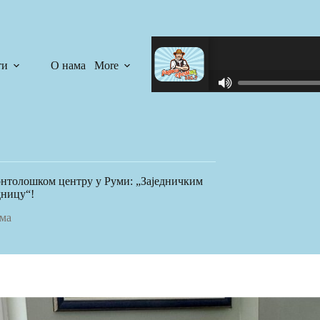
ти
О нама
More
R
C
A
S
T
.
N
ронтолошком центру у Руми: „Заједничким
E
дницу“!
T
ма