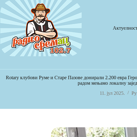
Skip
to
content
Актуелнос
Rotary клубови Руме и Старе Пазове донирали 2.200 евра Ге
радом мењамо локалну заје
11. јул 2025.
Ру