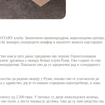
не ROTARY клуба. Званичном примопредајом, корисницима центра,
 ће значајно унапредити комфор и квалитет живота најстаријих
љство нам је што данас предајемо ову опрему Геронтолошком
налног дружења у оквиру Rotary клуба Рума. Ове године то смо
ницијативу. Показали смо да уз заједнички рад и солидарност
ољство да радимо акцију у Руми, некако смо се усагласили да
 у здравство, јер је то нашим старијима најпотребније, и иако
износу од 2.200 евра. У питању су двоје инвалидских колица,
мо пуни, а листа чекања је дугачка, тако да су нам средства сва