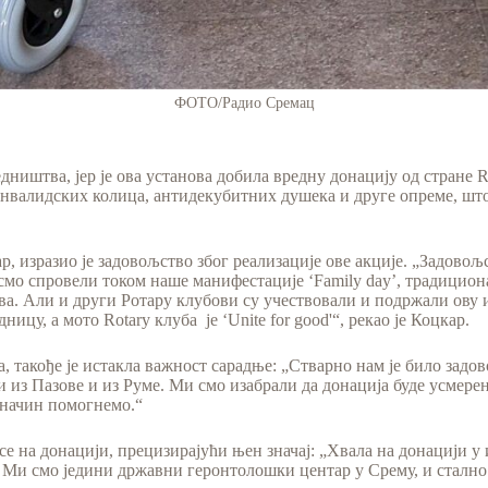
ФОТО/Радио Сремац
једништва, јер је ова установа добила вредну донацију од стра
инвалидских колица, антидекубитних душека и друге опреме, што
р, изразио је задовољство због реализације ове акције. „Задово
у смо спровели током наше манифестације ‘Family day’, традицио
а. Али и други Ротарy клубови су учествовали и подржали ову и
цу, а мото Rotary клуба је ‘Unite for good'“, рекао је Коцкар.
 такође је истакла важност сарадње: „Стварно нам је било задов
 из Пазове и из Руме. Ми смо изабрали да донација буде усмерена
ј начин помогнемо.“
е на донацији, прецизирајући њен значај: „Хвала на донацији у 
. Ми смо једини државни геронтолошки центар у Срему, и стално с