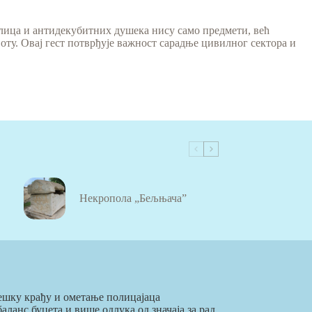
олица и антидекубитних душека нису само предмети, већ
у. Овај гест потврђује важност сарадње цивилног сектора и
Некропола „Бељњача”
ешку крађу и ометање полицајаца
ланс буџета и више одлука од значаја за рад