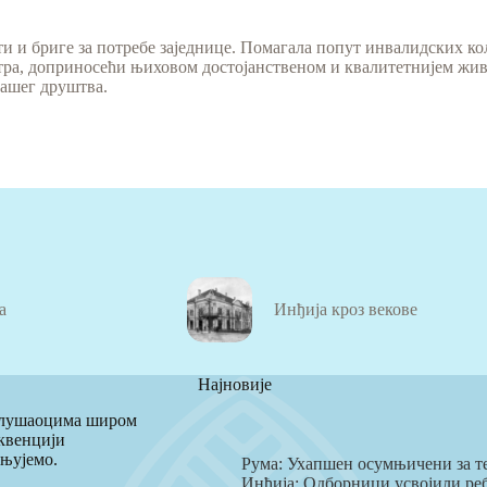
ти и бриге за потребе заједнице. Помагала попут инвалидских к
а, доприносећи њиховом достојанственом и квалитетнијем живот
нашег друштва.
а
Инђија кроз векове
Најновије
 слушаоцима широм
квенцији
ењујемо.
Рума: Ухапшен осумњичени за т
Инђија: Одборници усвојили реба