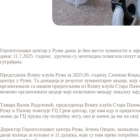
Геронтолошки центар у Руми данас је био место хуманости и за
данас 11.7.2025. године, уручена су неопходна помагала попут 
суграђана.
Председник Rotary клуба Рума за 2025/26. годину, Синиша Коцка
центру у Руми. Та донација је резултат хуманитарне акције, кој
организовали са нашим пријатељима из Rotary клуба Стара Пазов
можемо организовати акције које позитивно мењају локалну заједни
Тамара Валок Радуловић, председница Rotary клуба Стара Пазова,
Руму и Пазову повезује ГЦ Срем центар, где нам иду и пријатељи
знамо да ГЦ пружа сву потребну негу, ово је начин да ми на сво
Директор Геронтолошког центра Рума, Јелена Овцин, захвалила с
двоје колица за купање и 11 душека, који су нам преко потребни