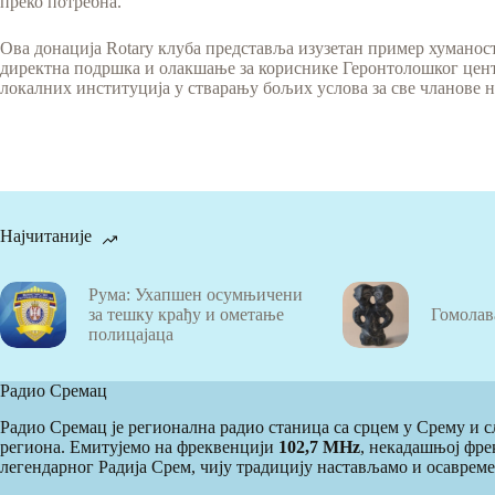
преко потребна.“
Ова донација Rotary клуба представља изузетан пример хуманос
директна подршка и олакшање за кориснике Геронтолошког центр
локалних институција у стварању бољих услова за све чланове 
Најчитаније
Рума: Ухапшен осумњичени
за тешку крађу и ометање
Гомолав
полицајаца
Радио Сремац
Радио Сремац је регионална радио станица са срцем у Срему и
региона. Емитујемо на фреквенцији
102,7 MHz
, некадашњој фре
легендарног Радија Срем, чију традицију настављамо и осаврем