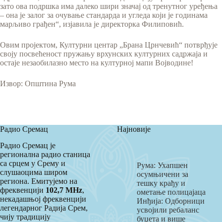
зато ова подршка има далеко шири значај од тренутног уређења
– она је залог за очување стандарда и угледа који је годинама
марљиво грађен“, изјавила је директорка Филиповић.
Овим пројектом, Културни центар „Брана Црнчевић“ потврђује
своју посвећеност пружању врхунских културних садржаја и
остаје незаобилазно место на културној мапи Војводине!
Извор: Општина Рума
Радио Сремац
Најновије
Радио Сремац је
регионална радио станица
са срцем у Срему и
Рума: Ухапшен
слушаоцима широм
осумњичени за
региона. Емитујемо на
тешку крађу и
фреквенцији
102,7 MHz
,
ометање полицајаца
некадашњој фреквенцији
Инђија: Одборници
легендарног Радија Срем,
усвојили ребаланс
чију традицију
буџета и више