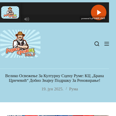
Skip
to
content
R
C
A
S
T
.
N
E
T
Велико Освежење За Културну Сцену Руме: КЦ „Брана
Црнчевић“ Добио Знајну Подршку За Реновирање!
19. јун 2025.
Рума