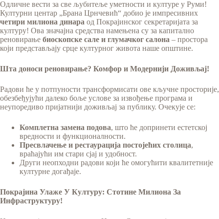
Одличне вести за све љубитеље уметности и културе у Руми!
Културни центар „Брана Црнчевић“ добио је импресивних
четири милиона динара
од Покрајинског секретаријата за
културу! Ова значајна средства намењена су за капитално
реновирање
биоскопске сале и глумачког салона
– простора
који представљају срце културног живота наше општине.
Шта доноси реновирање? Комфор и Модернији Доживљај!
Радови ће у потпуности трансформисати ове кључне просторије,
обезбеђујући далеко боље услове за извођење програма и
неупоредиво пријатнији доживљај за публику. Очекује се:
Комплетна замена подова
, што ће допринети естетској
вредности и функционалности.
Пресвлачење и рестаурација постојећих столица
,
враћајући им стари сјај и удобност.
Други неопходни радови који ће омогућити квалитетније
културне догађаје.
Покрајина Улаже У Културу: Стотине Милиона За
Инфраструктуру!