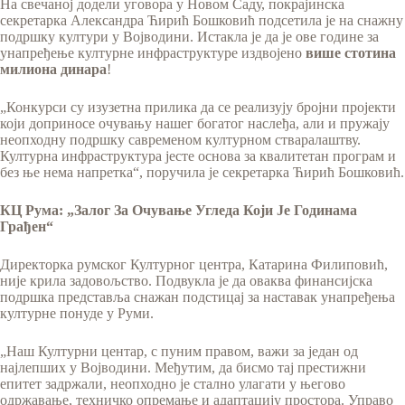
На свечаној додели уговора у Новом Саду, покрајинска
секретарка Александра Ћирић Бошковић подсетила је на снажну
подршку култури у Војводини. Истакла је да је ове године за
унапређење културне инфраструктуре издвојено
више стотина
милиона динара
!
„Конкурси су изузетна прилика да се реализују бројни пројекти
који доприносе очувању нашег богатог наслеђа, али и пружају
неопходну подршку савременом културном стваралаштву.
Културна инфраструктура јесте основа за квалитетан програм и
без ње нема напретка“, поручила је секретарка Ћирић Бошковић.
КЦ Рума: „Залог За Очување Угледа Који Је Годинама
Грађен“
Директорка румског Културног центра, Катарина Филиповић,
није крила задовољство. Подвукла је да оваква финансијска
подршка представља снажан подстицај за наставак унапређења
културне понуде у Руми.
„Наш Културни центар, с пуним правом, важи за један од
најлепших у Војводини. Међутим, да бисмо тај престижни
епитет задржали, неопходно је стално улагати у његово
одржавање, техничко опремање и адаптацију простора. Управо