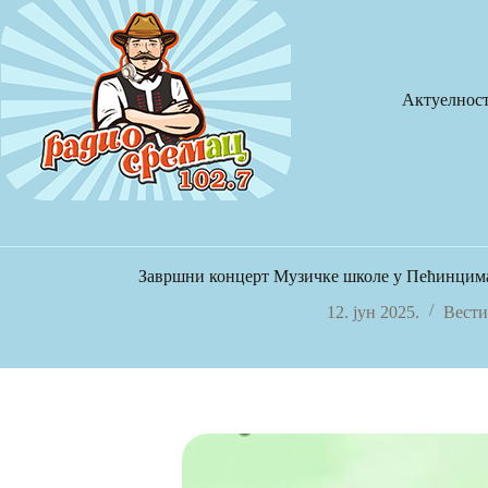
Skip
to
content
Актуелнос
Завршни концерт Музичке школе у Пећинцима
12. јун 2025.
Вести