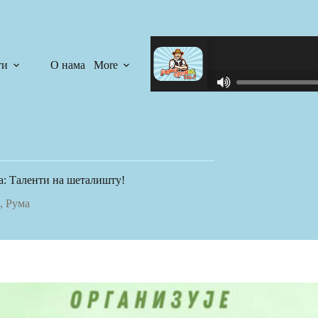
ти
О нама
More
R
C
A
S
T
.
N
: Таленти на шеталишту!
E
T
,
Рума