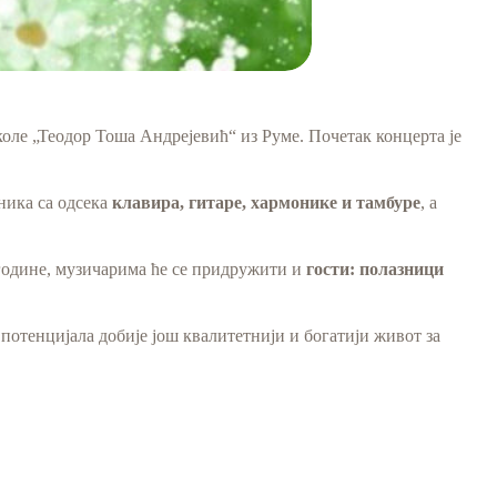
ле „Теодор Тоша Андрејевић“ из Руме. Почетак концерта је
ника са одсека
клавира, гитаре, хармонике и тамбуре
, а
 године, музичарима ће се придружити и
гости: полазници
отенцијала добије још квалитетнији и богатији живот за