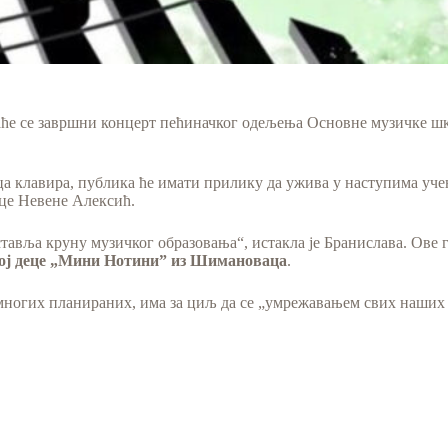
ће се завршни концерт пећиначког одељења Основне музичке шко
ца клавира, публика ће имати прилику да ужива у наступима уче
це Невене Алексић.
тавља круну музичког образовања“, истакла је Бранислава. Ове
вој деце „Мини Нотини” из Шимановаца
.
многих планираних, има за циљ да се „умрежавањем свих наших п