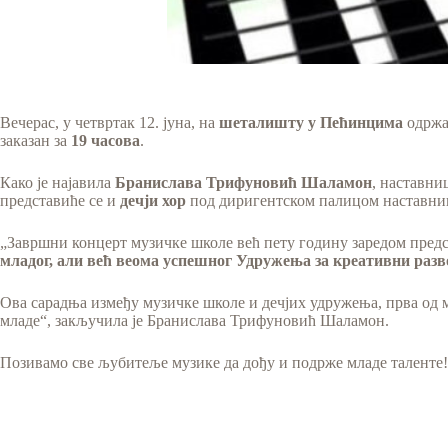
Вечерас, у четвртак 12. јуна, на
шеталишту у Пећинцима
одржа
заказан за
19 часова
.
Како је најавила
Бранислава Трифуновић Шаламон
, наставни
представиће се и
дечји хор
под диригентском палицом наставни
„Завршни концерт музичке школе већ пету годину заредом предс
младог, али већ веома успешног Удружења за креативни раз
Ова сарадња између музичке школе и дечјих удружења, прва од 
младе“, закључила је Бранислава Трифуновић Шаламон.
Позивамо све љубитеље музике да дођу и подрже младе таленте!