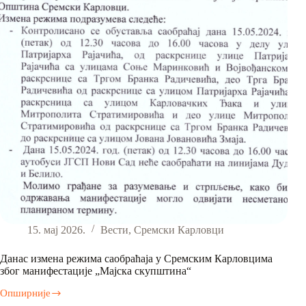
јединство
и
идентитет
15. мај 2026.
Вести
,
Сремски Карловци
Данас измена режима саобраћаја у Сремским Карловцима
због манифестације „Мајска скупштина“
Опширније
Данас