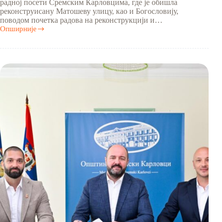
радној посети Сремским Карловцима, где је обишла
реконструисану Матошеву улицу, као и Богословију,
поводом почетка радова на реконструкцији и…
Опширније
Маја
Гојковић
у
Сремским
Карловцима:
Обновљена
Матошева
улица
и
почела
реконструкција
интерната
Богословије