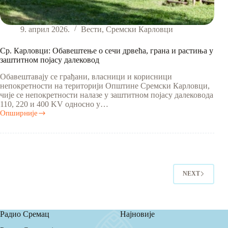
9. април 2026.
Вести
,
Сремски Карловци
Ср. Карловци: Обавештење o сечи дрвећа, грана и растиња у
заштитном појасу далековод
Обавештавају се грађани, власници и корисници
непокретности на територији Општине Сремски Карловци,
чије се непокретности налазе у заштитном појасу далековода
110, 220 и 400 KV односно у…
Опширније
Ср.
Карловци:
Обавештење
o
сечи
дрвећа,
грана
NEXT
и
растиња
у
заштитном
појасу
Радио Сремац
Најновије
далековод