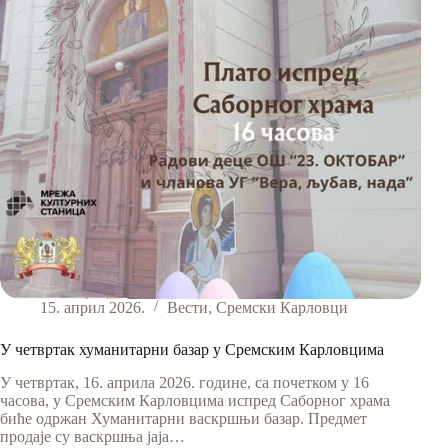
15. април 2026.
Вести
,
Сремски Карловци
У четвртак хуманитарни базар у Сремским Карловцима
У четвртак, 16. априла 2026. године, са почетком у 16
часова, у Сремским Карловцима испред Саборног храма
биће одржан Хуманитарни васкршњи базар. Предмет
продаје су васкршња јаја…