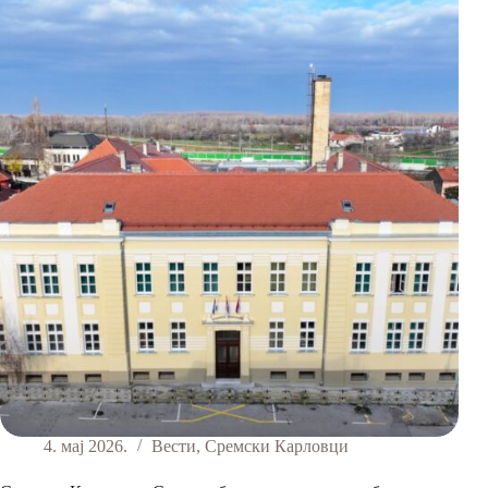
подрумарење“
4. мај 2026.
Вести
,
Сремски Карловци