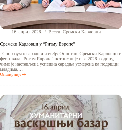
16. април 2026.
Вести
,
Сремски Карловци
Сремски Карловци у “Ритму Европе”
Споразум о сарадњи између Општине Сремски Карловци и
фестивала „Ритам Европе“ потписан је и за 2026. годину,
чиме је настављена успешна сарадња усмерена ка подршци
младима,…
Опширније
Сремски
Карловци
у
“Ритму
Европе”