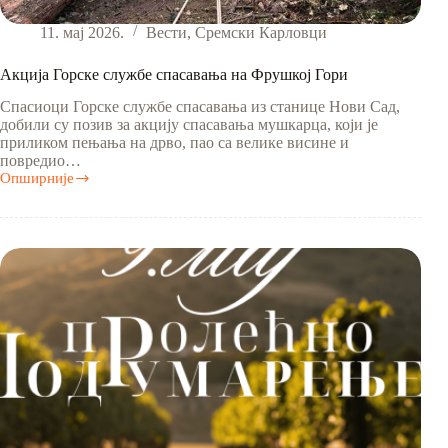
11. мај 2026.
Вести
,
Сремски Карловци
Акција Горске службе спасавања на Фрушкој Гори
Спасиоци Горске службе спасавања из станице Нови Сад,
добили су позив за акцију спасавања мушкарца, који је
приликом пењања на дрво, пао са велике висине и
повредио…
Опширније
Акција
Горске
службе
спасавања
на
Фрушкој
Гори