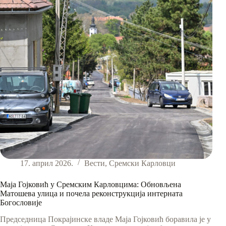
за
праћење
етичког
кодекса
функционера
локалне
самоуправе
17. април 2026.
Вести
,
Сремски Карловци
Маја Гојковић у Сремским Карловцима: Обновљена
Матошева улица и почела реконструкција интерната
Богословије
Председница Покрајинске владе Маја Гојковић боравила је у