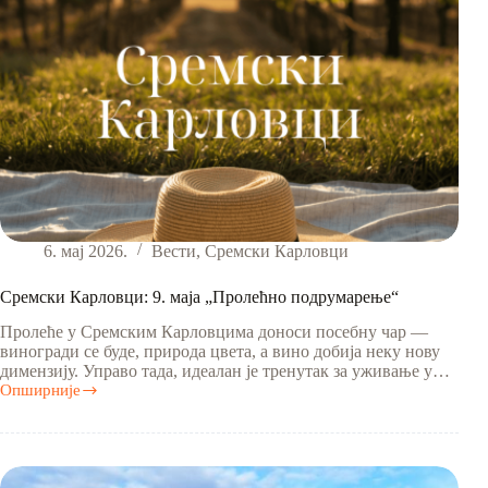
6. мај 2026.
Вести
,
Сремски Карловци
Сремски Карловци: 9. маја „Пролећно подрумарење“
Пролеће у Сремским Карловцима доноси посебну чар —
виногради се буде, природа цвета, а вино добија неку нову
димензију. Управо тада, идеалан је тренутак за уживање у…
Опширније
Сремски
Карловци:
9.
маја
„Пролећно