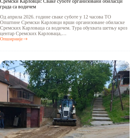
Сремски Карловци: Сваке суботе организовани обиласци
града са водичем
Од априла 2026. године сваке суботе у 12 часова ТО
Општине Сремски Карловци врши организоване обиласке
Сремских Карловаца са водичем. Тура обухвата шетњу кроз
центар Сремских Карловаца,…
Опширније
Сремски
Карловци:
Сваке
суботе
организовани
обиласци
града
са
водичем