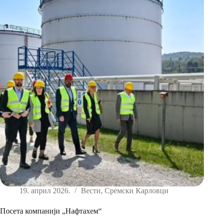
воде,
екипе
„Белила“
на
терену
19. април 2026.
Вести
,
Сремски Карловци
Посета компанији „Нафтахем“