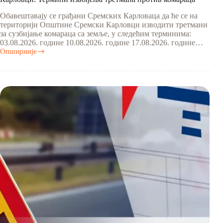
Обавештавају се грађани Сремских Карловаца да ће се на
територији Општине Сремски Карловци изводити третмани
за сузбијање комараца са земље, у следећим терминима:
03.08.2026. године 10.08.2026. године 17.08.2026. године…
Опширније
Карловци:
Термини
извођења
третмана
против
комараца