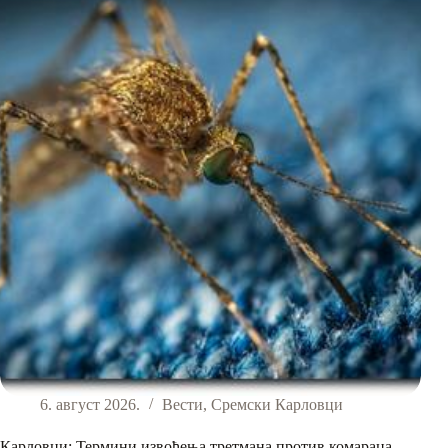
6. август 2026.
Вести
,
Сремски Карловци
Карловци: Термини извођења третмана против комараца