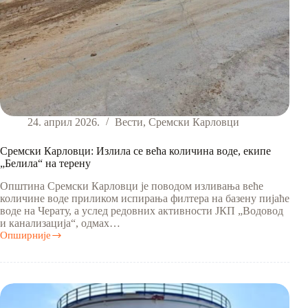
24. април 2026.
Вести
,
Сремски Карловци
Сремски Карловци: Излила се већа количина воде, екипе
„Белила“ на терену
Општина Сремски Карловци је поводом изливања веће
количине воде приликом испирања филтера на базену пијаће
воде на Черату, а услед редовних активности ЈКП „Водовод
и канализација“, одмах…
Опширније
Сремски
Карловци:
Излила
се
већа
количина