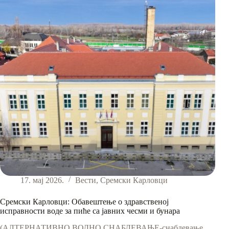
Карловци
17. мај 2026.
Вести
,
Сремски Карловци
Сремски Карловци: Обавештење о здравственој
исправности воде за пиће са јавних чесми и бунара
(АЛТЕРНАТИВНО ВОДНО СНАБДЕВАЊЕ-снабдевање