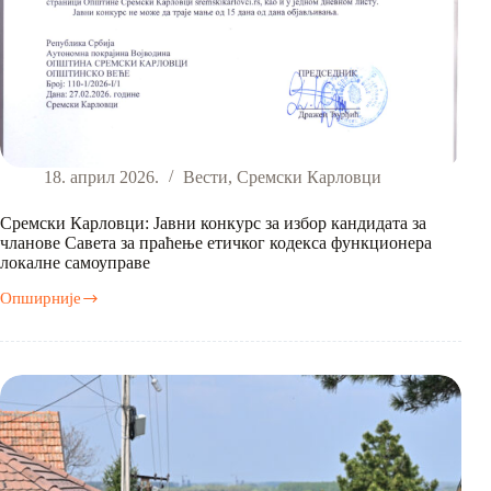
18. април 2026.
Вести
,
Сремски Карловци
Сремски Карловци: Јавни конкурс за избор кандидата за
чланове Савета за праћење етичког кодекса функционера
локалне самоуправе
Опширније
Сремски
Карловци:
Јавни
конкурс
за
избор
кандидата
за
чланове
Савета