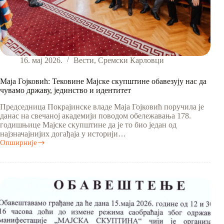
16. мај 2026.
Вести
,
Сремски Карловци
Маја Гојковић: Тековине Мајске скупштине обавезују нас да
чувамо државу, јединство и идентитет
Председница Покрајинске владе Маја Гојковић поручила је
данас на свечаној академији поводом обележавања 178.
годишњице Мајске скупштине да је то био један од
најзначајнијих догађаја у историји…
Опширније
Маја
Гојковић:
Тековине
Мајске
скупштине
обавезују
нас
да
чувамо
државу,