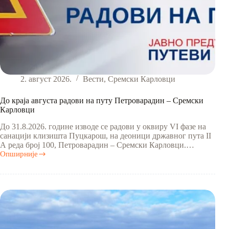
2. август 2026.
Вести
,
Сремски Карловци
До краја августа радови на путу Петроварадин – Сремски
Карловци
До 31.8.2026. године изводе се радови у оквиру VI фазе на
санацији клизишта Пуцкарош, на деоници државног пута II
А реда број 100, Петроварадин – Сремски Карловци.…
Опширније
До
краја
августа
радови
на
путу
Петроварадин
–
Сремски