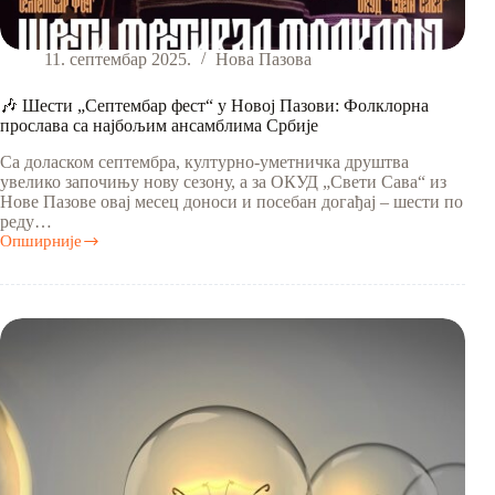
11. септембар 2025.
Нова Пазова
🎶 Шести „Септембар фест“ у Новој Пазови: Фолклорна
прослава са најбољим ансамблима Србије
Са доласком септембра, културно-уметничка друштва
увелико започињу нову сезону, а за ОКУД „Свети Сава“ из
Нове Пазове овај месец доноси и посебан догађај – шести по
реду…
Опширније
🎶
Шести
„Септембар
фест“
у
Новој
Пазови:
Фолклорна
прослава
са
најбољим
ансамблима
Србије