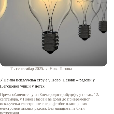
11. септембар 2025.
Нова Пазова
⚡ Најава искључења струје у Новој Пазови – радови у
Његошевој улици у петак
Према обавештењу из Електродистрибуције, у петак, 12.
септембра, у Новој Пазови ће доћи до привременог
искључења електричне енергије због планираних
електромонтажних радова. Без напајања ће бити
потрошачи…