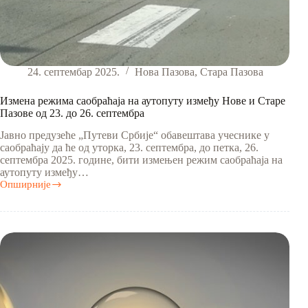
24. септембар 2025.
Нова Пазова
,
Стара Пазова
Измена режима саобраћаја на аутопуту између Нoве и Старе
Пазове од 23. до 26. септембра
Јавно предузеће „Путеви Србије“ обавештава учеснике у
саобраћају да ће од уторка, 23. септембра, до петка, 26.
септембра 2025. године, бити измењен режим саобраћаја на
аутопуту између…
Опширније
Измена
режима
саобраћаја
на
аутопуту
између
Нoве
и
Старе
Пазове
од