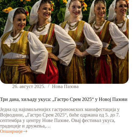
26. август 2025.
Нова Пазова
Три дана, хиљаду укуса: „Гастро Срем 2025“ у Новој Пазови
Једна од најомиљенијих гастрономских манифестација у
Војводини, „Гастро Срем 2025“, биће одржана од 5. до 7.
септембра у центру Нове Пазове. Овај фестивал укуса,
традиције и дружења,…
Опширније
Три