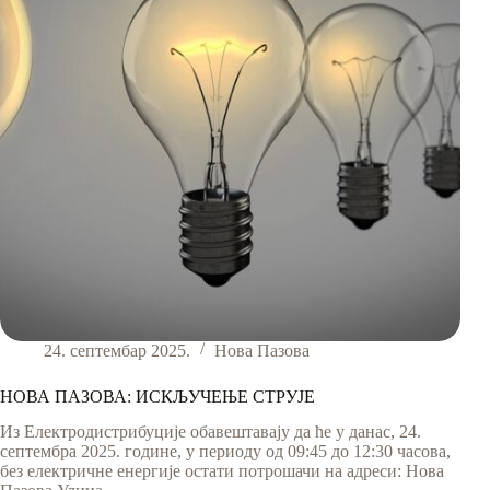
23.
до
26.
септембра
24. септембар 2025.
Нова Пазова
НОВА ПАЗОВА: ИСКЉУЧЕЊЕ СТРУЈЕ
Из Електродистрибуције обавештавају да ће у данас, 24.
септембра 2025. године, у периоду од 09:45 до 12:30 часова,
без електричне енергије остати потрошачи на адреси: Нова