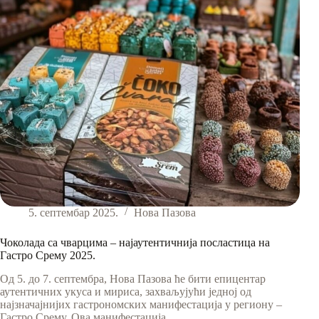
привукла
велики
број
посетилаца
5. септембар 2025.
Нова Пазова
Чоколада са чварцима – најаутентичнија посластица на
Гастро Срему 2025.
Од 5. до 7. септембра, Нова Пазова ће бити епицентар
аутентичних укуса и мириса, захваљујући једној од
најзначајнијих гастрономских манифестација у региону –
Гастро Срему. Ова манифестација,…