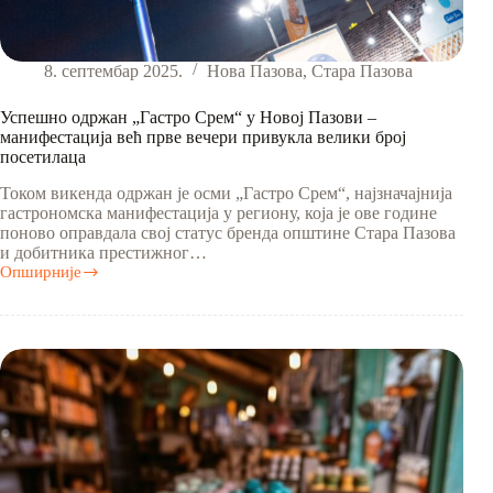
8. септембар 2025.
Нова Пазова
,
Стара Пазова
Успешно одржан „Гастро Срем“ у Новој Пазови –
манифестација већ прве вечери привукла велики број
посетилаца
Током викенда одржан је осми „Гастро Срем“, најзначајнија
гастрономска манифестација у региону, која је ове године
поново оправдала свој статус бренда општине Стара Пазова
и добитника престижног…
Опширније
Успешно
одржан
„Гастро
Срем“
у
Новој
Пазови
–
манифестација
већ
прве
вечери