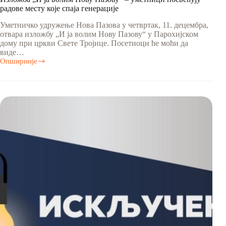
радове месту које спаја генерације
Уметничко удружење Нова Пазова у четвртак, 11. децембра,
отвара изложбу „И ја волим Нову Пазову“ у Парохијском
дому при цркви Свете Тројице. Посетиоци ће моћи да
виде…
Опширније
Изложба
„И
ја
волим
Нову
Пазову“
–
уметници
посвећују
радове
месту
које
спаја
генерације