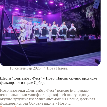
15. септембар 2025.
Нова Пазова
Шести “Септембар Фест” у Новој Пазови окупио врхунске
фолклораше из целе Србије
Новопазовачки „Септембар Фест“ поново је оправдао
очекивања – као манифестација која већ шесту годину
окупља врхунске извођачке ансамбле из Србије, фестивал
фолклора испред Основне школе у Новој…