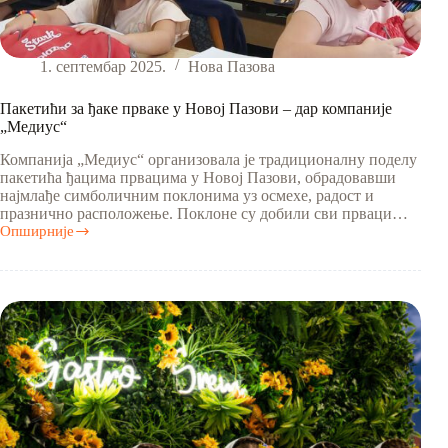
1. септембар 2025.
Нова Пазова
Пакетићи за ђаке прваке у Новој Пазови – дар компаније
„Медиус“
Компанија „Медиус“ организовала је традиционалну поделу
пакетића ђацима првацима у Новој Пазови, обрадовавши
најмлађе симболичним поклонима уз осмехе, радост и
празнично расположење. Поклоне су добили сви прваци…
Опширније
Пакетићи
за
ђаке
прваке
у
Новој
Пазови
–
дар
компаније
„Медиус“