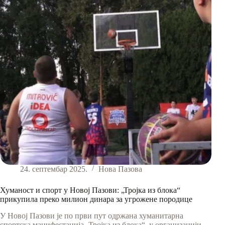
Железничара
24. септембар 2025.
Нова Пазова
Хуманост и спорт у Новој Пазови: „Тројка из блока“
прикупила преко милион динара за угрожене породице
У Новој Пазови je по први пут одржана хуманитарна
спортска манифестација „Тројка из блока“, у организацији