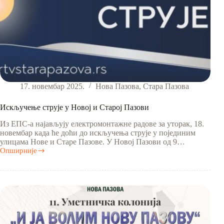
17. новембар 2025.
Нова Пазова
,
Стара Пазова
Искључење струје у Новој и Старој Пазови
Из ЕПС-а најављују електромонтажне радове за уторак, 18.
новембар када ће доћи до искључења струје у појединим
улицама Нове и Старе Пазове. У Новој Пазови од 9…
Опширније
Искључење
струје
у
Новој
и
Старој
Пазови