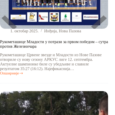
1. октобар 2025.
Инђија
,
Нова Пазова
Рукометашице Младости у потрази за првом победом – сутра
против Железничара
Рукометашице Црвене звезде и Младости из Нове Пазове
отвориле су нову сезону АРКУС лиге 12. септембра.
Актуелне шампионке биле су убедљиве и славиле
резултатом 35:27 (16:12). Најефикаснија…
Опширније
Рукометашице
Младости
у
потрази
за
првом
победом
–
сутра
против