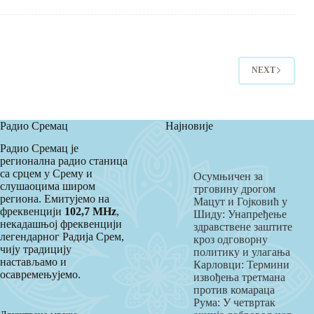
дана,
хиљаду
укуса:
„Гастро
Срем
2025“
NEXT
у
Новој
Пазови
Радио Сремац
Најновије
Радио Сремац је
регионална радио станица
са срцем у Срему и
Осумњичен за
слушаоцима широм
трговину дрогом
региона. Емитујемо на
Мацут и Гојковић у
фреквенцији
102,7 MHz
,
Шиду: Унапређење
некадашњој фреквенцији
здравствене заштите
легендарног Радија Срем,
кроз одговорну
чију традицију
политику и улагања
настављамо и
Карловци: Термини
осавремењујемо.
извођења третмана
против комараца
Рума: У четвртак