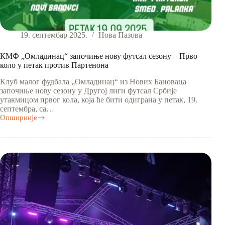
19. септембар 2025.
Нова Пазова
КМФ „Омладинац“ започиње нову футсал сезону – Прво
коло у петак против Партенона
Клуб малог фудбала „Омладинац“ из Нових Бановаца
започиње нову сезону у Другој лиги футсал Србије
утакмицом првог кола, која ће бити одиграна у петак, 19.
септембра, са…
Опширније
КМФ
„Омладинац“
започиње
нову
футсал
сезону
–
Прво
коло
у
петак
против
Партенона