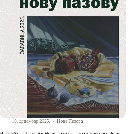
10. децембар 2025.
Нова Пазова
Изложба „И ја волим Нову Пазову“ – уметници посвећују