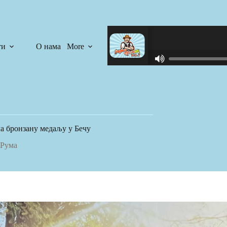
ти
О нама
More
R
C
A
S
T
.
N
а бронзану медаљу у Бечу
E
T
Рума