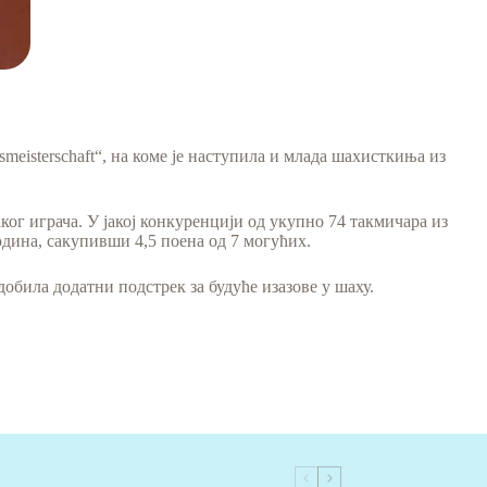
meisterschaft“, на коме је наступила и млада шахисткиња из
ког играча. У јакој конкуренцији од укупно 74 такмичара из
година, сакупивши 4,5 поена од 7 могућих.
обила додатни подстрек за будуће изазове у шаху.