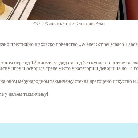
ФОТО/Спортски савез Општине Рума
ржано престижно шаховско првенство „Wiener Schnellschach-Landes
мпом игре од 12 минута уз додатак од 3 секунде по потезу за сва
узетну игру и освојила треће место у категорији девојчица до 14 
 на овом међународном такмичењу стекла драгоцено искуство и д
еће у даљем такмичењу!