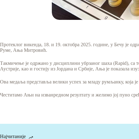
Протеклог викенда, 18. и 19. октобра 2025. године, у Бечу је од
Руме, Ања Митровић.
Такмичење је одржано у дисциплини убрзаног шаха (Rapid), са те
Аустрије, као и гостију из Јордана и Србије, Ања је показала из
Ова медаља представља велики успех за младу румљанку, која је
Честитамо Ањи на изванредном резултату и желимо јој пуно ср
Најчитаније