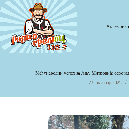
Skip
to
content
Актуелнос
Међународни успех за Ању Митровић: освојил
23. октобар 2025.