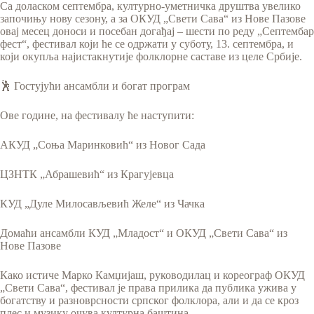
Са доласком септембра, културно-уметничка друштва увелико
започињу нову сезону, а за ОКУД „Свети Сава“ из Нове Пазове
овај месец доноси и посебан догађај – шести по реду „Септембар
фест“, фестивал који ће се одржати у суботу, 13. септембра, и
који окупља најистакнутије фолклорне саставе из целе Србије.
🕺 Гостујући ансамбли и богат програм
Ове године, на фестивалу ће наступити:
АКУД „Соња Маринковић“ из Новог Сада
ЦЗНТК „Абрашевић“ из Крагујевца
КУД „Дуле Милосављевић Желе“ из Чачка
Домаћи ансамбли КУД „Младост“ и ОКУД „Свети Сава“ из
Нове Пазове
Како истиче Марко Камџијаш, руководилац и кореограф ОКУД
„Свети Сава“, фестивал је права прилика да публика ужива у
богатству и разноврсности српског фолклора, али и да се кроз
плес и музику очува културна баштина.