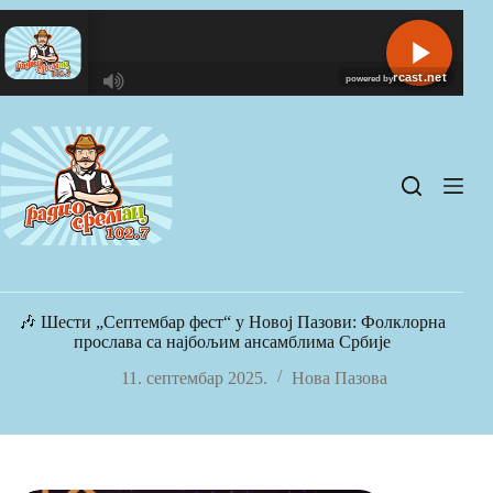
Skip
to
content
R
C
A
S
T
.
N
E
T
🎶 Шести „Септембар фест“ у Новој Пазови: Фолклорна
прослава са најбољим ансамблима Србије
11. септембар 2025.
Нова Пазова