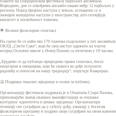
плакете на Покрајинском фестивалу најбољих ансамбала
Војводине, док се извођачки ансамбл нашао међу 12 најбољих у
региону. Поред бројних наступа у земљи, остварени су и
значајни концертни наступи у иностранству, што потврђује
квалитет и посвећеност чланова.
🌟 Велики фолклорни спектакл
На сцени ће се наћи око 170 чланова подељених у пет ансамбала
ОКУД „Свети Сава“, који ће свој наступ одржати на платоу
испред Основне школе у Новој Пазови са почетком у 19 часова.
„Трудимо се да публици приредимо прави спектакл, богат
енергијом и емоцијама, који ће свакога ко дође испунити
радошћу и поносом на нашу традицију“, поручује Камџијаш.
🤝 Подршка локалне заједнице и позив за публику
Организацију фестивала подржала је и Општина Стара Пазова,
препознајући значај оваквих манифестација за очување
културног идентитета и јачање заједнице. Организатори
позивају све суграђане да у суботу дођу, уживају у богатом
фолклорном програму и подрже своје суграђане на овом важном
културном догађају.