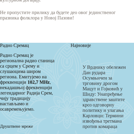
Не пропустите прилику да будете део овог јединственог
празника фолклора у Новој Пазови!
Радио Сремац
Најновије
Радио Сремац је
регионална радио станица
са срцем у Срему и
У Врднику обележен
слушаоцима широм
Дан рудара
региона. Емитујемо на
Осумњичен за
фреквенцији
102,7 MHz
,
трговину дрогом
некадашњој фреквенцији
Мацут и Гојковић у
легендарног Радија Срем,
Шиду: Унапређење
чију традицију
здравствене заштите
настављамо и
кроз одговорну
осавремењујемо.
политику и улагања
Карловци: Термини
извођења третмана
Друштвене мреже
против комараца