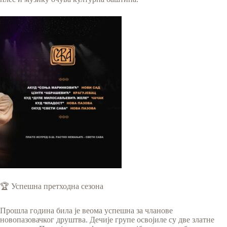
🏆 Успешна претходна сезона
Прошла година била је веома успешна за чланове
новопазовачког друштва. Дечије групе освојиле су две златне